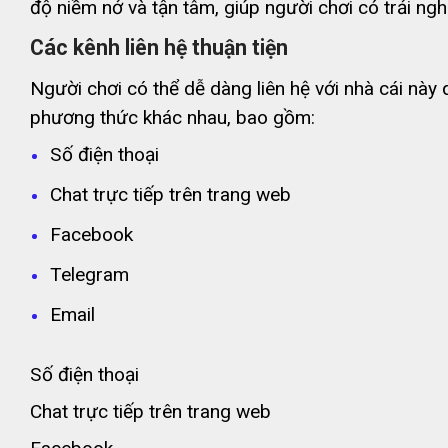
độ niềm nở và tận tâm, giúp người chơi có trải ngh
Các kênh liên hệ thuận tiện
Người chơi có thể dễ dàng liên hệ với nhà cái này 
phương thức khác nhau, bao gồm:
Số điện thoại
Chat trực tiếp trên trang web
Facebook
Telegram
Email
Số điện thoại
Chat trực tiếp trên trang web