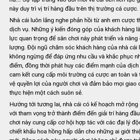
này duy trì vị trí hàng đầu trên thị trường cá cược.
Nhà cái luôn lắng nghe phản hồi từ anh em cược th
dịch vụ. Những ý kiến đóng góp của khách hàng 
lực quan trọng để sân chơi này phát triển và nâng
lượng. Đội ngũ chăm sóc khách hàng của nhà cái 
không ngừng để đáp ứng nhu cầu và khắc phục 
điểm, đồng thời phát huy các điểm mạnh của dịch 
cam kết cung cấp môi trường cá cược an toàn và 
vệ quyền lợi của người chơi và đảm bảo mọi giao
thực hiện một cách suôn sẻ.
Hướng tới tương lai, nhà cái có kế hoạch mở rộng 
với tham vọng trở thành điểm đến giải trí hàng đầu 
chơi này cung cấp cơ hội hợp tác với các đại lý độ
chiết khấu hoa hồng hấp dẫn cho những ai giới thi