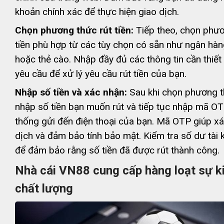
khoản chính xác để thực hiện giao dịch.
Chọn phương thức rút tiền:
Tiếp theo, chọn phươ
tiền phù hợp từ các tùy chọn có sẵn như ngân hàng
hoặc thẻ cào. Nhập đầy đủ các thông tin cần thiế
yêu cầu để xử lý yêu cầu rút tiền của bạn.
Nhập số tiền và xác nhận:
Sau khi chọn phương th
nhập số tiền bạn muốn rút và tiếp tục nhập mã O
thống gửi đến điện thoại của bạn. Mã OTP giúp x
dịch và đảm bảo tính bảo mật. Kiểm tra số dư tài
để đảm bảo rằng số tiền đã được rút thành công.
Nhà cái VN88 cung cấp hàng loạt sự k
chất lượng