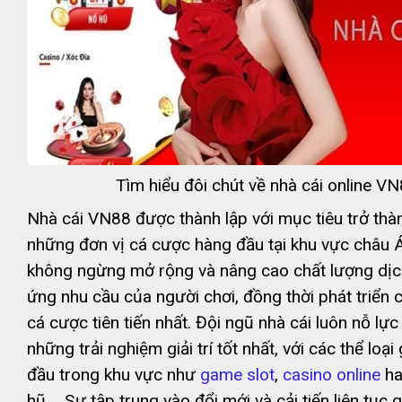
Tìm hiểu đôi chút về nhà cái online V
Nhà cái VN88 được thành lập với mục tiêu trở thà
những đơn vị cá cược hàng đầu tại khu vực châu Á
không ngừng mở rộng và nâng cao chất lượng dịc
ứng nhu cầu của người chơi, đồng thời phát triển
cá cược tiên tiến nhất. Đội ngũ nhà cái luôn nỗ l
những trải nghiệm giải trí tốt nhất, với các thể lo
đầu trong khu vực như
game slot
,
casino online
ha
hũ…. Sự tập trung vào đổi mới và cải tiến liên tục 