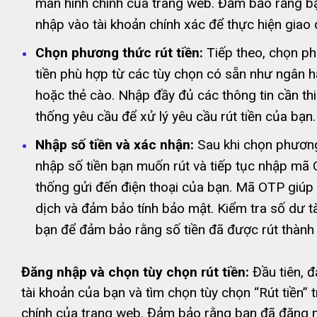
màn hình chính của trang web. Đảm bảo rằng b
nhập vào tài khoản chính xác để thực hiện giao 
Chọn phương thức rút tiền:
Tiếp theo, chọn ph
tiền phù hợp từ các tùy chọn có sẵn như ngân hà
hoặc thẻ cào. Nhập đầy đủ các thông tin cần th
thống yêu cầu để xử lý yêu cầu rút tiền của bạn.
Nhập số tiền và xác nhận:
Sau khi chọn phương 
nhập số tiền bạn muốn rút và tiếp tục nhập mã
thống gửi đến điện thoại của bạn. Mã OTP giúp
dịch và đảm bảo tính bảo mật. Kiểm tra số dư t
bạn để đảm bảo rằng số tiền đã được rút thành
Đăng nhập và chọn tùy chọn rút tiền:
Đầu tiên, 
tài khoản của bạn và tìm chọn tùy chọn “Rút tiền” 
chính của trang web. Đảm bảo rằng bạn đã đăng n