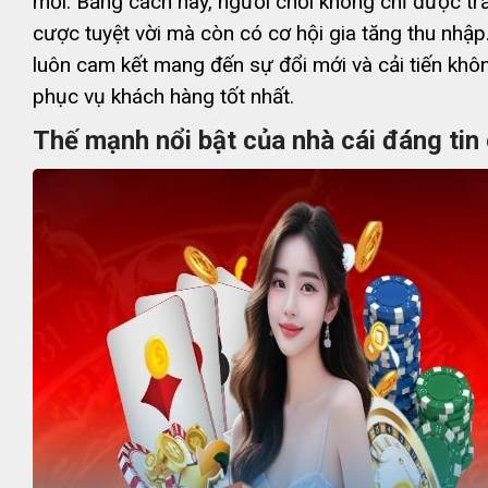
mới. Bằng cách này, người chơi không chỉ được tr
cược tuyệt vời mà còn có cơ hội gia tăng thu nhập
luôn cam kết mang đến sự đổi mới và cải tiến kh
phục vụ khách hàng tốt nhất.
Thế mạnh nổi bật của nhà cái đáng ti