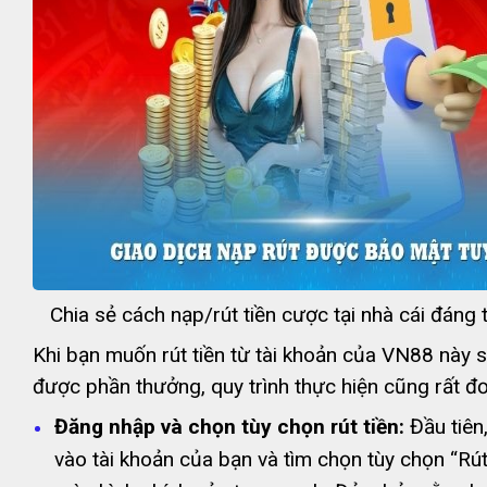
Chia sẻ cách nạp/rút tiền cược tại nhà cái đáng
Khi bạn muốn rút tiền từ tài khoản của VN88 này s
được phần thưởng, quy trình thực hiện cũng rất đơ
Đăng nhập và chọn tùy chọn rút tiền:
Đầu tiên
vào tài khoản của bạn và tìm chọn tùy chọn “Rút 