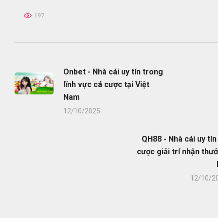
197
Onbet - Nhà cái uy tín trong
lĩnh vực cá cược tại Việt
Nam
12/10/2025
QH88 - Nhà cái uy tín
cược giải trí nhận thư
12/10/2