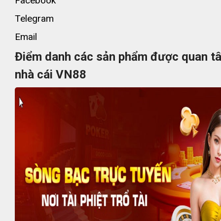
Facebook
Telegram
Email
Điểm danh các sản phẩm được quan tâ
nhà cái VN88