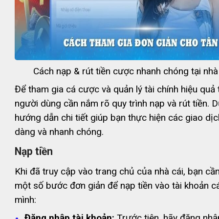
Cách nạp & rút tiền cược nhanh chóng tại nh
Để tham gia cá cược và quản lý tài chính hiệu quả
người dùng cần nắm rõ quy trình nạp và rút tiền. D
hướng dẫn chi tiết giúp bạn thực hiện các giao dị
dàng và nhanh chóng.
Nạp tiền
Khi đã truy cập vào trang chủ của nhà cái, bạn cầ
một số bước đơn giản để nạp tiền vào tài khoản 
mình:
Đăng nhập tài khoản:
Trước tiên, hãy đăng nhập