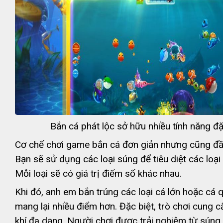
Bắn cá phát lộc sở hữu nhiều tính năng đặ
Cơ chế chơi game bắn cá đơn giản nhưng cũng đầ
Bạn sẽ sử dụng các loại súng để tiêu diệt các loại
Mỗi loại sẽ có giá trị điểm số khác nhau.
Khi đó, anh em bắn trúng các loại cá lớn hoặc cá 
mang lại nhiều điểm hơn. Đặc biệt, trò chơi cung c
khí đa dạng. Người chơi được trải nghiệm từ súng