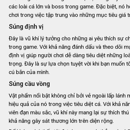
các loài cá lớn và boss trong game. Đặc biệt, nó h
chơi trong việc tập trung vào những mục tiêu giá tr
Súng định vị
Đây là vũ khí lý tưởng cho những ai yêu thích sự c
trong game. Với khả năng đánh dấu và theo dõi mụ
định vị giúp người chơi dễ dàng tiêu diệt những lo
trọng. Đây là sự lựa chọn tuyệt vời khi bạn muốn t
cú bắn của mình.
Súng cầu vồng
Vật phẩm nổi bật không chỉ bởi vẻ ngoài lấp lánh 
hiệu quả của nó trong việc tiêu diệt cá. Với khả n
viên đạn màu sắc, vũ khí này mang lại sự thích th
khả năng gây sát thương lớn trên diện rộng.