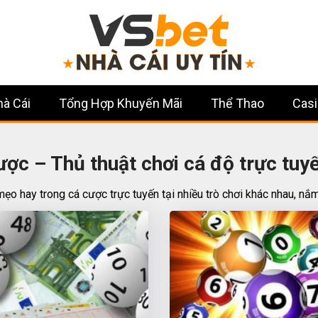
hà Cái
Tổng Hợp Khuyến Mãi
Thể Thao
Casi
ợc – Thủ thuật chơi cá độ trực tuy
mẹo hay trong cá cược trực tuyến tại nhiều trò chơi khác nhau, nắ