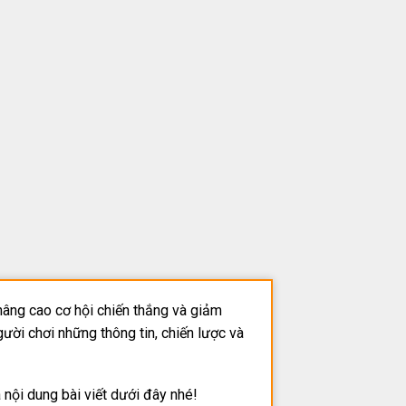
 nâng cao cơ hội chiến thắng và giảm
gười chơi những thông tin, chiến lược và
 nội dung bài viết dưới đây nhé!