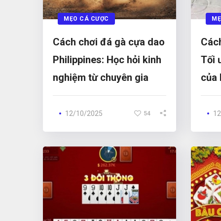
MẸO CÁ CƯỢC
MẸ
Cách chơi đá gà cựa dao
Cách
Philippines: Học hỏi kinh
Tối 
nghiệm từ chuyên gia
của 
12/10/2025
12
54