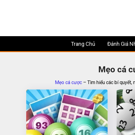
Trang Chủ
Đánh Giá N
Mẹo cá cư
Mẹo cá cược
– Tìm hiểu các bí quyết, 