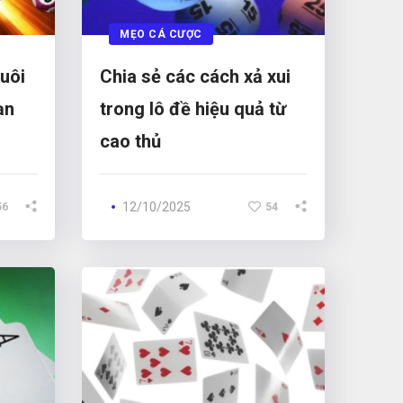
MẸO CÁ CƯỢC
uôi
Chia sẻ các cách xả xui
ạn
trong lô đề hiệu quả từ
cao thủ
12/10/2025
56
54