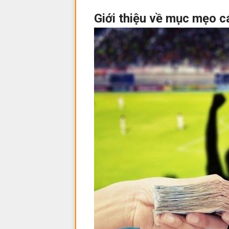
Giới thiệu về mục mẹo c