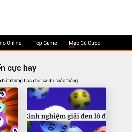
no Online
Top Game
Mẹo Cá Cược
ến cực hay
m bắt những tips chơi cá độ chắc thắng.