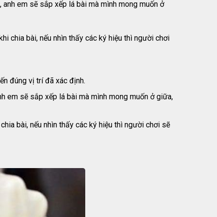
bài, anh em sẽ sắp xếp lá bài mà mình mong muốn ở
 chia bài, nếu nhìn thấy các ký hiệu thì người chơi
n đúng vị trí đã xác định.
 anh em sẽ sắp xếp lá bài mà mình mong muốn ở giữa,
hia bài, nếu nhìn thấy các ký hiệu thì người chơi sẽ