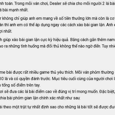
ính toán. Trong mỗi ván chơi, Dealer sẽ chia cho mỗi người 2 lá bài
lá bài mạnh nhất.
không chỉ giúp anh em mang về số tiền thưởng lớn mà còn là cơ hộ
n thì anh em có thể áp dụng ngay các cách xào bài gian lận. Anh
ợi nhất.
 giúp xào bài gian lận cực kỳ hiệu quả. Bằng cách gắn thêm nam 
ể tạo ra những tình huống mà đối thủ không thể nào ngờ đến. Tuy n
à game bài được rất nhiều game thủ yêu thích. Mỗi ván phỏm thườn
 10 là và có quyền đánh trước. Mục tiêu cuối cùng của người chơi 
 tổng số điểm trên tay.
ơi sẽ đưa các lá bài điểm cao về đúng vị trí mong muốn. Đặc biệt, 
hia bài phỏm gian lận chính xác nhất như sau:
i theo một trật tự nhất định sao cho những lá bài tốt sẽ được đưa