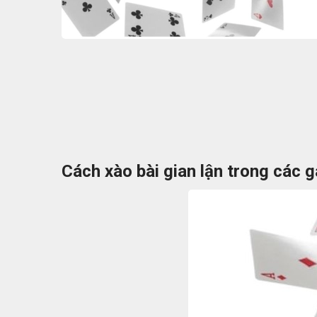
Cách xào bài gian lận trong các 