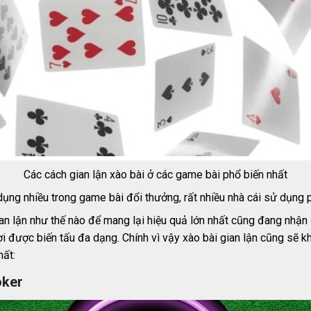
Các cách gian lận xào bài ở các game bài phổ biến nhất
dụng nhiều trong game bài đổi thưởng, rất nhiều nhà cái sử dụng 
ian lận như thế nào để mang lại hiệu quả lớn nhất cũng đang nhậ
hơi được biến tấu đa dạng. Chính vì vậy xào bài gian lận cũng sẽ 
hất:
oker