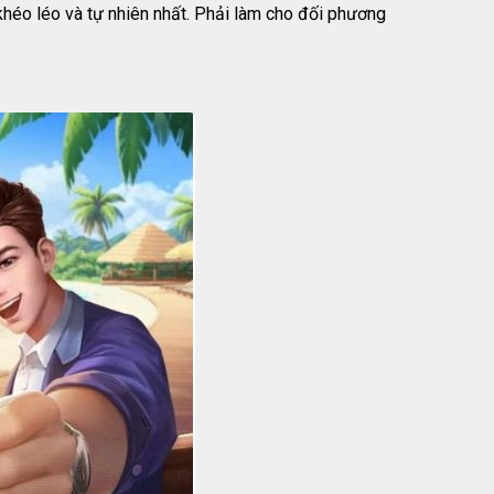
khéo léo và tự nhiên nhất. Phải làm cho đối phương