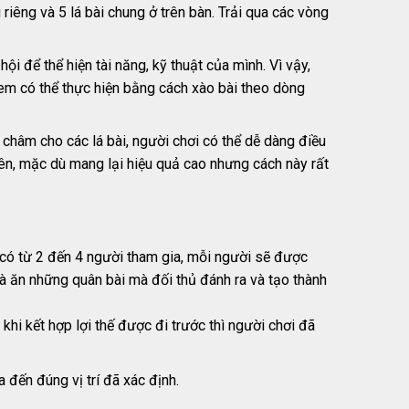
 riêng và 5 lá bài chung ở trên bàn. Trải qua các vòng
i để thể hiện tài năng, kỹ thuật của mình. Vì vậy,
 em có thể thực hiện bằng cách xào bài theo dòng
châm cho các lá bài, người chơi có thể dễ dàng điều
hiên, mặc dù mang lại hiệu quả cao nhưng cách này rất
g có từ 2 đến 4 người tham gia, mỗi người sẽ được
là ăn những quân bài mà đối thủ đánh ra và tạo thành
khi kết hợp lợi thế được đi trước thì người chơi đã
 đến đúng vị trí đã xác định.