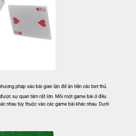
phương pháp xào bài gian lận để ăn tiền các bet thủ.
n được sự quan tâm rất lớn. Mỗi một game bài ở đều
khác nhau tùy thuộc vào các game bài khác nhau. Dưới