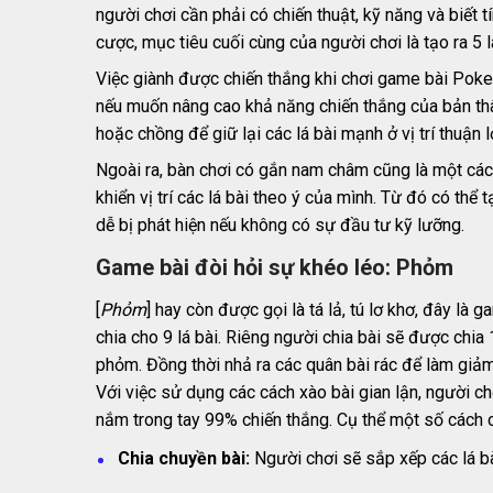
người chơi cần phải có chiến thuật, kỹ năng và biết t
cược, mục tiêu cuối cùng của người chơi là tạo ra 5 
Việc giành được chiến thắng khi chơi game bài Poker 
nếu muốn nâng cao khả năng chiến thắng của bản thâ
hoặc chồng để giữ lại các lá bài mạnh ở vị trí thuận l
Ngoài ra, bàn chơi có gắn nam châm cũng là một cách
khiển vị trí các lá bài theo ý của mình. Từ đó có th
dễ bị phát hiện nếu không có sự đầu tư kỹ lưỡng.
Game bài đòi hỏi sự khéo léo: Phỏm
[
Phỏm
] hay còn được gọi là tá lả, tú lơ khơ, đây l
chia cho 9 lá bài. Riêng người chia bài sẽ được chia
phỏm. Đồng thời nhả ra các quân bài rác để làm giảm
Với việc sử dụng các cách xào bài gian lận, người ch
nắm trong tay 99% chiến thắng. Cụ thể một số cách c
Chia chuyền bài:
Người chơi sẽ sắp xếp các lá bà