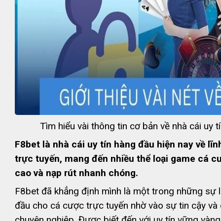
Tìm hiểu vài thông tin cơ bản về nhà cái uy t
F8bet là nhà cái uy tín hàng đầu hiện nay về lĩ
trực tuyến, mang đến nhiều thể loại game cá c
cao và nạp rút nhanh chóng.
F8bet đã khẳng định mình là một trong những sự 
đầu cho cá cược trực tuyến nhờ vào sự tin cậy và 
chuyên nghiệp. Được biết đến với uy tín vững vàng