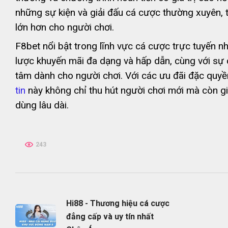
những sự kiện và giải đấu cá cược thường xuyên, t
lớn hơn cho người chơi.
F8bet nổi bật trong lĩnh vực cá cược trực tuyến n
lược khuyến mãi đa dạng và hấp dẫn, cùng với sự
tâm dành cho người chơi. Với các ưu đãi đặc quyề
tin
này không chỉ thu hút người chơi mới mà còn g
dùng lâu dài.
243
Hi88 - Thương hiệu cá cược
đẳng cấp và uy tín nhất