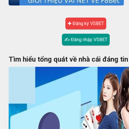
✚ Đăng ký VSBET
✍ Đăng nhập VSBET
Tìm hiểu tổng quát về nhà cái đáng tin