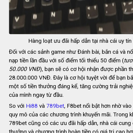
Hàng loạt ưu đãi hấp dẫn tại nhà cái uy tín
Đối với các sảnh game như Đánh bài, bắn cá và nổ
nạp tiền lần đầu với số điểm tối thiểu 50 điểm (
tươ
50.000 VNĐ
), bạn sẽ có cơ hội nhận được phần t
28.000.000 VNĐ. Đây là cơ hội tuyệt vời để bạn bắ
một số tiền thưởng đáng kể, tăng cường trải ngh
của mình ngay từ đầu.
So với
Hi88
và
789bet
, F8bet nổi bật hơn nhờ vào
quy mô của các chương trình khuyến mãi. Trong k
789bet cũng có các ưu đãi hấp dẫn, nhà cái cun
thưởng và chương trình hoàn tiền có giá trị cao hơ