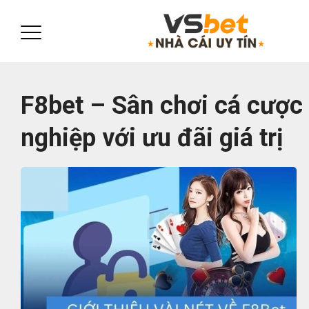
F8bet – Sân chơi cá cược
nghiệp với ưu đãi giá trị