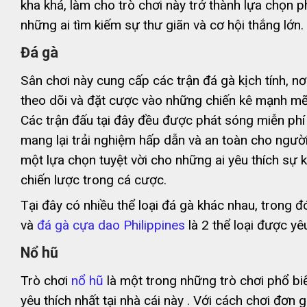
kha khá, làm cho trò chơi này trở thành lựa chọn 
những ai tìm kiếm sự thư giãn và cơ hội thắng lớn.
Đá gà
Sân chơi này cung cấp các trận đá gà kịch tính, nơ
theo dõi và đặt cược vào những chiến kê mạnh mẽ
Các trận đấu tại đây đều được phát sóng miễn phí
mang lại trải nghiệm hấp dẫn và an toàn cho người
một lựa chọn tuyệt vời cho những ai yêu thích sự k
chiến lược trong cá cược.
Tại đây có nhiều thể loại đá gà khác nhau, trong 
và
đá gà cựa dao Philippines
là 2 thể loại được yêu
Nổ hũ
Trò chơi
nổ hũ
là một trong những trò chơi phổ bi
yêu thích nhất tại nhà cái này . Với cách chơi đơn g