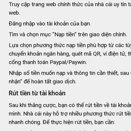
Truy cập trang web chính thức của nhà cái uy tín tạ
web.
Đăng nhập vào tài khoản của bạn.
Tìm và chọn mục “Nạp tiền” trên giao diện chính.
Lựa chọn phương thức nạp tiền phù hợp từ các tù
chuyển khoản ngân hàng, quét mã QR, ví điện tử, t
cổng thanh toán Paypal/Paywin.
Nhập số tiền muốn nạp và thông tin cần thiết, sau
nhận” để hoàn tất giao dịch.
Rút tiền từ tài khoản
Sau khi thắng cược, bạn có thể rút tiền về tài kho
mình. Nhà cái này hỗ trợ nhiều phương thức rút tiề
nhanh chóng. Để thực hiện rút tiền, bạn cần: