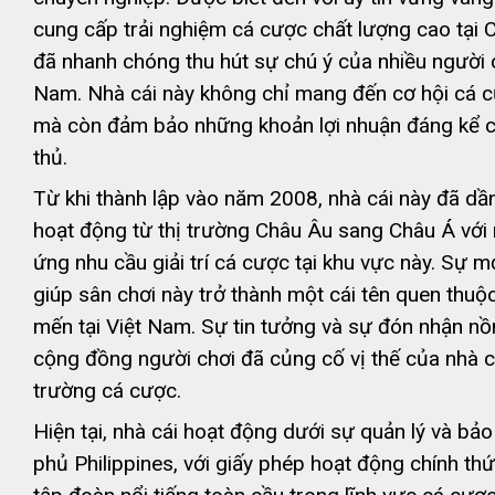
cung cấp trải nghiệm cá cược chất lượng cao tại C
đã nhanh chóng thu hút sự chú ý của nhiều người c
Nam. Nhà cái này không chỉ mang đến cơ hội cá 
mà còn đảm bảo những khoản lợi nhuận đáng kể c
thủ.
Từ khi thành lập vào năm 2008, nhà cái này đã d
hoạt động từ thị trường Châu Âu sang Châu Á với
ứng nhu cầu giải trí cá cược tại khu vực này. Sự 
giúp sân chơi này trở thành một cái tên quen thuộ
mến tại Việt Nam. Sự tin tưởng và sự đón nhận nồ
cộng đồng người chơi đã củng cố vị thế của nhà cá
trường cá cược.
Hiện tại, nhà cái hoạt động dưới sự quản lý và bả
phủ Philippines, với giấy phép hoạt động chính th