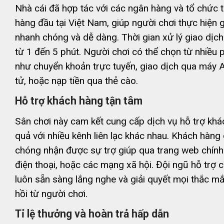
Nhà cái đã hợp tác với các ngân hàng và tổ chức 
hàng đầu tại Việt Nam, giúp người chơi thực hiện 
nhanh chóng và dễ dàng. Thời gian xử lý giao dịch
từ 1 đến 5 phút. Người chơi có thể chọn từ nhiều
như chuyển khoản trực tuyến, giao dịch qua máy A
tử, hoặc nạp tiền qua thẻ cào.
Hỗ trợ khách hàng tận tâm
Sân chơi này cam kết cung cấp dịch vụ hỗ trợ khá
quả với nhiều kênh liên lạc khác nhau. Khách hàng
chóng nhận được sự trợ giúp qua trang web chính 
điện thoại, hoặc các mạng xã hội. Đội ngũ hỗ trợ 
luôn sẵn sàng lắng nghe và giải quyết mọi thắc m
hồi từ người chơi.
Tỉ lệ thưởng và hoàn trả hấp dẫn