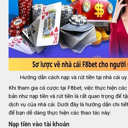
Hướng dẫn cách nạp và rút tiền tại nhà cái uy 
Khi tham gia cá cược tại F8bet, việc thực hiện các
bản như nạp tiền và rút tiền là rất quan trọng để t
dịch vụ của nhà cái. Dưới đây là hướng dẫn chi ti
để bạn dễ dàng thực hiện các thao tác này:
Nạp tiền vào tài khoản