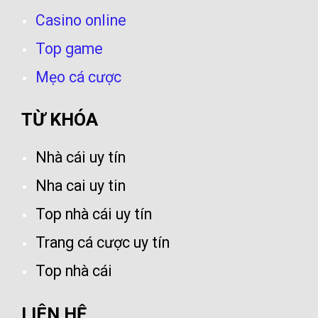
Casino online
Top game
Mẹo cá cược
TỪ KHÓA
Nhà cái uy tín
Nha cai uy tin
Top nhà cái uy tín
Trang cá cược uy tín
Top nhà cái
LIÊN HỆ