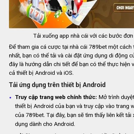
Tải xuống app nhà cái với các bước đơn
Để tham gia cá cược tại nhà cái 789bet một cách 
nhất, bạn có thể tải và cài đặt ứng dụng di động c
đây là hướng dẫn chi tiết để bạn có thể thực hiện v
cả thiết bị Android và iOS.
Tải ứng dụng trên thiết bị Android
Truy cập trang web chính thức:
Mở trình duyệ
thiết bị Android của bạn và truy cập vào trang 
của 789bet. Tại đây, bạn sẽ tìm thấy liên kết tả
dụng dành cho Android.