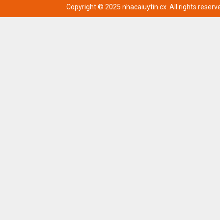
Copyright © 2025 nhacaiuytin.cx. All rights reserv