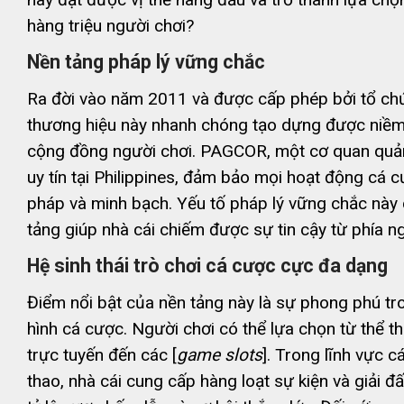
hàng triệu người chơi?
Nền tảng pháp lý vững chắc
Ra đời vào năm 2011 và được cấp phép bởi tổ c
thương hiệu này nhanh chóng tạo dựng được niềm 
cộng đồng người chơi. PAGCOR, một cơ quan quản
uy tín tại Philippines, đảm bảo mọi hoạt động cá 
pháp và minh bạch. Yếu tố pháp lý vững chắc này 
tảng giúp nhà cái chiếm được sự tin cậy từ phía n
Hệ sinh thái trò chơi cá cược cực đa dạng
Điểm nổi bật của nền tảng này là sự phong phú tro
hình cá cược. Người chơi có thể lựa chọn từ thể t
trực tuyến đến các [
game slots
]. Trong lĩnh vực c
thao, nhà cái cung cấp hàng loạt sự kiện và giải đấ