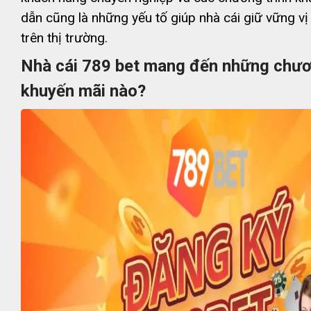
dẫn cũng là những yếu tố giúp nhà cái giữ vững vị
trên thị trường.
Nhà cái 789 bet mang đến những chươ
khuyến mãi nào?