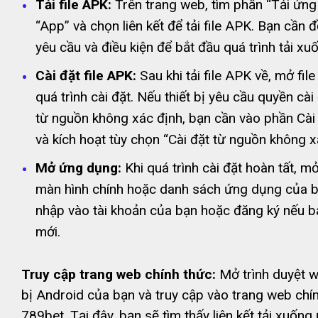
Tải file APK:
Trên trang web, tìm phần “Tải ứn
“App” và chọn liên kết để tải file APK. Bạn cần 
yêu cầu và điều kiện để bắt đầu quá trình tải xu
Cài đặt file APK:
Sau khi tải file APK về, mở fil
quá trình cài đặt. Nếu thiết bị yêu cầu quyền cà
từ nguồn không xác định, bạn cần vào phần Cài
và kích hoạt tùy chọn “Cài đặt từ nguồn không x
Mở ứng dụng:
Khi quá trình cài đặt hoàn tất, 
màn hình chính hoặc danh sách ứng dụng của 
nhập vào tài khoản của bạn hoặc đăng ký nếu b
mới.
Truy cập trang web chính thức:
Mở trình duyệt we
bị Android của bạn và truy cập vào trang web chí
789bet. Tại đây, bạn sẽ tìm thấy liên kết tải xuốn