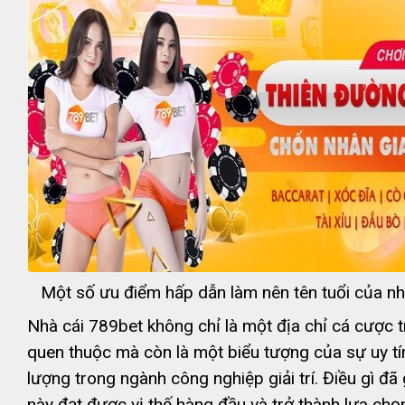
Một số ưu điểm hấp dẫn làm nên tên tuổi của nh
Nhà cái 789bet không chỉ là một địa chỉ cá cược 
quen thuộc mà còn là một biểu tượng của sự uy tí
lượng trong ngành công nghiệp giải trí. Điều gì đã 
này đạt được vị thế hàng đầu và trở thành lựa chọ