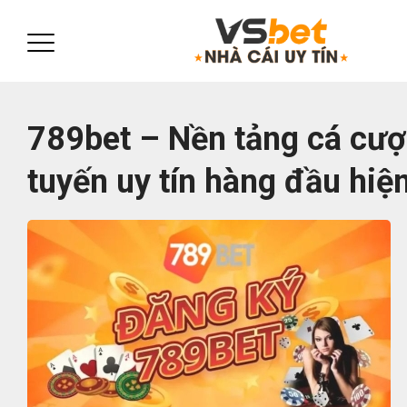
789bet – Nền tảng cá cượ
tuyến uy tín hàng đầu hiệ