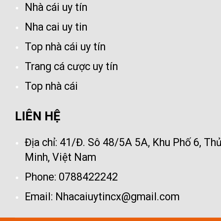
Nhà cái uy tín
Nha cai uy tin
Top nhà cái uy tín
Trang cá cược uy tín
Top nhà cái
LIÊN HỆ
Địa chỉ:
41/Đ. Sô 48/5A 5A, Khu Phố 6, Thủ
Minh, Việt Nam
Phone:
0788422242
Email:
Nhacaiuytincx@gmail.com