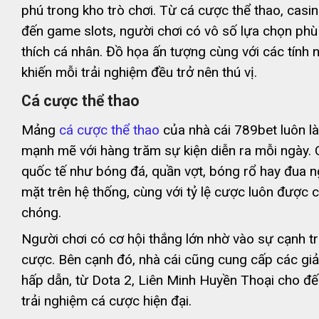
phú trong kho trò chơi. Từ cá cược thể thao, casin
đến game slots, người chơi có vô số lựa chọn phù
thích cá nhân. Đồ họa ấn tượng cùng với các tính
khiến mỗi trải nghiệm đều trở nên thú vị.
Cá cược thể thao
Mảng
cá cược thể thao
của nhà cái 789bet luôn là
mạnh mẽ với hàng trăm sự kiện diễn ra mỗi ngày. 
quốc tế như bóng đá, quần vợt, bóng rổ hay đua 
mặt trên hệ thống, cùng với tỷ lệ cược luôn được 
chóng.
Người chơi có cơ hội thắng lớn nhờ vào sự cạnh tr
cược. Bên cạnh đó, nhà cái cũng cung cấp các giả
hấp dẫn, từ Dota 2, Liên Minh Huyền Thoại cho đế
trải nghiệm cá cược hiện đại.