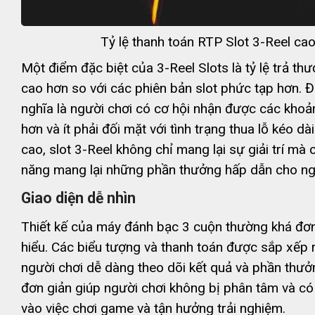
Tỷ lệ thanh toán RTP Slot 3-Reel cao
Một điểm đặc biệt của 3-Reel Slots là tỷ lệ trả t
cao hơn so với các phiên bản slot phức tạp hơn. Đ
nghĩa là người chơi có cơ hội nhận được các khoả
hơn và ít phải đối mặt với tình trạng thua lỗ kéo dài
cao, slot 3-Reel không chỉ mang lại sự giải trí mà
năng mang lại những phần thưởng hấp dẫn cho ng
Giao diện dễ nhìn
Thiết kế của máy đánh bạc 3 cuộn thường khá đơn
hiểu. Các biểu tượng và thanh toán được sắp xếp r
người chơi dễ dàng theo dõi kết quả và phần thưở
đơn giản giúp người chơi không bị phân tâm và có 
vào việc chơi game và tận hưởng trải nghiệm.