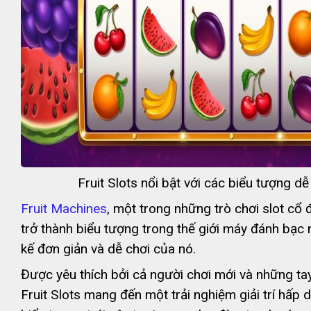
Fruit Slots nổi bật với các biểu tượng dễ
Fruit Machines
, một trong những trò chơi slot cổ 
trở thành biểu tượng trong thế giới máy đánh bạc 
kế đơn giản và dễ chơi của nó.
Được yêu thích bởi cả người chơi mới và những tay
Fruit Slots mang đến một trải nghiệm giải trí hấp 