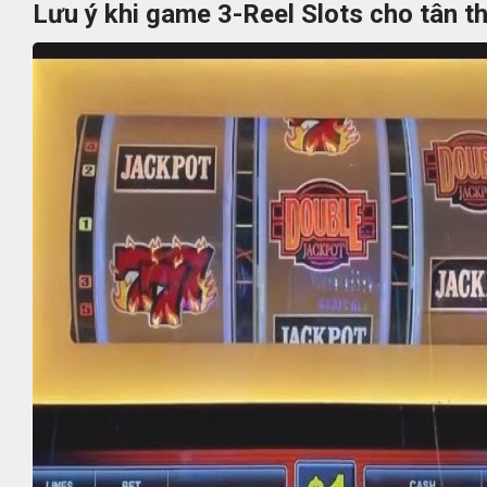
Lưu ý khi game 3-Reel Slots cho tân t