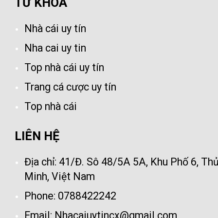
TỪ KHÓA
Nhà cái uy tín
Nha cai uy tin
Top nhà cái uy tín
Trang cá cược uy tín
Top nhà cái
LIÊN HỆ
Địa chỉ:
41/Đ. Sô 48/5A 5A, Khu Phố 6, Thủ
Minh, Việt Nam
Phone:
0788422242
Email:
Nhacaiuytincx@gmail.com