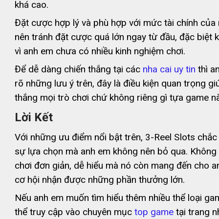
khá cao.
Đặt cược hợp lý và phù hợp với mức tài chính của
nên tránh đặt cược quá lớn ngay từ đầu, đặc biệt 
vì anh em chưa có nhiều kinh nghiệm chơi.
Để dễ dàng chiến thắng tại các
nha cai uy tin
thì a
rõ những lưu ý trên, đây là điều kiện quan trọng g
thắng mọi trò chơi chứ không riêng gì tựa game nà
Lời Kết
Với những ưu điểm nổi bật trên, 3-Reel Slots chắc
sự lựa chọn mà anh em không nên bỏ qua. Không 
chơi đơn giản, dễ hiểu mà nó còn mang đến cho 
cơ hội nhận được những phần thưởng lớn.
Nếu anh em muốn tìm hiểu thêm nhiều thể loại gam
thể truy cập vào chuyên mục
top game
tại trang n