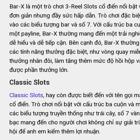
Bar-X là một trò chơi 3-Reel Slots cổ điển nổi bật v
đơn giản nhưng đầy sức hấp dẫn. Trò chơi đặc biệ
vào các biểu tượng bar và số 7. Với cấu trúc ba c
một payline, Bar-X thường mang đến một trải ng
dễ hiểu và dễ tiếp cận. Bên cạnh đó, Bar-X thường
các tính năng thưởng đặc biệt, như vòng quay miễ
thưởng nhân đôi, làm tăng thêm mức độ hồi hộp và
được phần thưởng lớn.
Classic Slots
Classic Slots
, hay còn được biết đến với tên gọi 
cổ điển. Trò chơi nổi bật với cấu trúc ba cuộn và m
các biểu tượng truyền thống như trái cây, số 7 và
bạc mang đến cho người chơi không chỉ sự giải trí
hội để anh em kiếm thêm lợi nhuận.