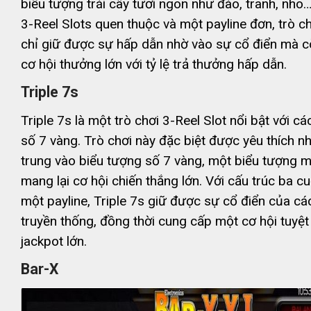
biểu tượng trái cây tươi ngon như đào, tranh, nho
3-Reel Slots quen thuộc và một payline đơn, trò c
chỉ giữ được sự hấp dẫn nhờ vào sự cổ điển mà 
cơ hội thưởng lớn với tỷ lệ trả thưởng hấp dẫn.
Triple 7s
Triple 7s là một trò chơi 3-Reel Slot nổi bật với c
số 7 vàng. Trò chơi này đặc biệt được yêu thích n
trung vào biểu tượng số 7 vàng, một biểu tượng 
mang lại cơ hội chiến thắng lớn. Với cấu trúc ba c
một payline, Triple 7s giữ được sự cổ điển của các
truyền thống, đồng thời cung cấp một cơ hội tuyệt
jackpot lớn.
Bar-X