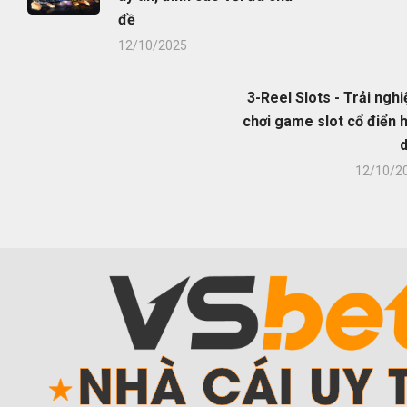
đề
12/10/2025
3-Reel Slots - Trải ngh
chơi game slot cổ điển 
12/10/2