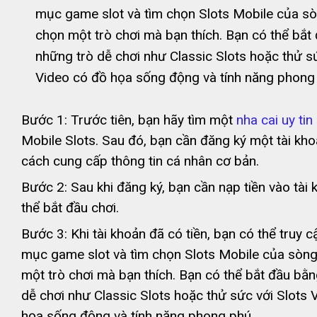
mục game slot và tìm chọn Slots Mobile của s
chọn một trò chơi mà bạn thích. Bạn có thể bắt
những trò dễ chơi như Classic Slots hoặc thử sứ
Video có đồ họa sống động và tính năng phong
Bước 1: Trước tiên, bạn hãy tìm một
nha cai uy tin
Mobile Slots. Sau đó, bạn cần đăng ký một tài kh
cách cung cấp thông tin cá nhân cơ bản.
Bước 2: Sau khi đăng ký, bạn cần nạp tiền vào tài
thể bắt đầu chơi.
Bước 3: Khi tài khoản đã có tiền, bạn có thể truy 
mục game slot và tìm chọn Slots Mobile của sòn
một trò chơi mà bạn thích. Bạn có thể bắt đầu bằ
dễ chơi như Classic Slots hoặc thử sức với Slots 
họa sống động và tính năng phong phú.