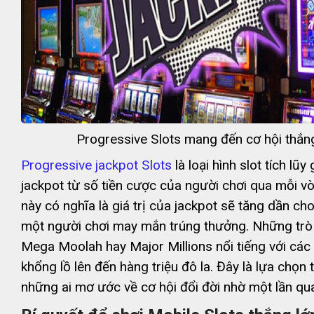
Progressive Slots mang đến cơ hội thắng
Progressive jackpot Slots
là loại hình slot tích lũy
jackpot từ số tiền cược của người chơi qua mỗi v
này có nghĩa là giá trị của jackpot sẽ tăng dần ch
một người chơi may mắn trúng thưởng. Những trò
Mega Moolah hay Major Millions nổi tiếng với các 
khổng lồ lên đến hàng triệu đô la. Đây là lựa chọn 
những ai mơ ước về cơ hội đổi đời nhờ một lần q