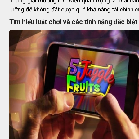
những giải thưởng lớn. Điều quan trọng là phải câ
lưỡng để không đặt cược quá khả năng tài chính c
Tìm hiểu luật chơi và các tính năng đặc biệt