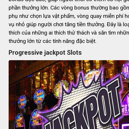
phần thưởng lớn. Các vòng bonus thường bao gồm
phụ như chọn lựa vật phẩm, vòng quay miễn phí 
vụ nhỏ giúp người chơi tăng tiền thưởng. Đây là loạ
thích của những ai thích thử thách và săn tìm nhữ
thưởng lớn từ các tính năng đặc biệt.
Progressive jackpot Slots