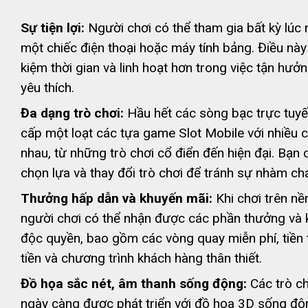
Sự tiện lợi:
Người chơi có thể tham gia bất kỳ lúc 
một chiếc điện thoại hoặc máy tính bảng. Điều này 
kiệm thời gian và linh hoạt hơn trong việc tận hưởn
yêu thích.
Đa dạng trò chơi:
Hầu hết các sòng bạc trực tuy
cấp một loạt các tựa game Slot Mobile với nhiều 
nhau, từ những trò chơi cổ điển đến hiện đại. Bạn
chọn lựa và thay đổi trò chơi để tránh sự nhàm ch
Thưởng hấp dẫn và khuyến mãi:
Khi chơi trên nề
người chơi có thể nhận được các phần thưởng và 
độc quyền, bao gồm các vòng quay miễn phí, tiền
tiền và chương trình khách hàng thân thiết.
Đồ họa sắc nét, âm thanh sống động:
Các trò ch
ngày càng được phát triển với đồ họa 3D sống độ