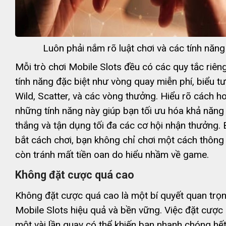
Luôn phải nắm rõ luật chơi và các tính năng 
Mỗi trò chơi Mobile Slots đều có các quy tắc riêng
tính năng đặc biệt như vòng quay miễn phí, biểu t
Wild, Scatter, và các vòng thưởng. Hiểu rõ cách h
những tính năng này giúp bạn tối ưu hóa khả năng
thắng và tận dụng tối đa các cơ hội nhận thưởng.
bắt cách chơi, bạn không chỉ chơi một cách thôn
còn tránh mất tiền oan do hiểu nhầm về game.
Không đặt cược quá cao
Không đặt cược quá cao là một bí quyết quan trọn
Mobile Slots hiệu quả và bền vững. Việc đặt cược 
một vài lần quay có thể khiến bạn nhanh chóng hết