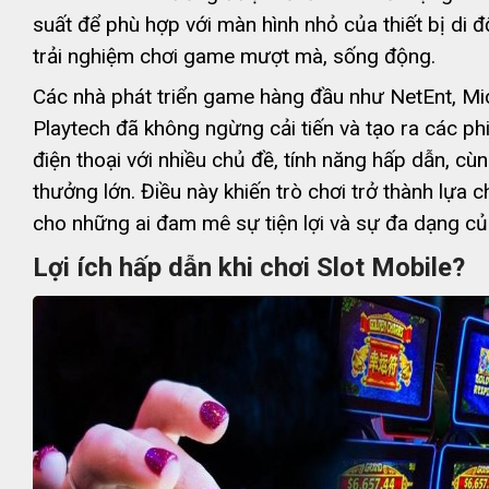
suất để phù hợp với màn hình nhỏ của thiết bị di đ
trải nghiệm chơi game mượt mà, sống động.
Các nhà phát triển game hàng đầu như NetEnt, M
Playtech đã không ngừng cải tiến và tạo ra các ph
điện thoại với nhiều chủ đề, tính năng hấp dẫn, cù
thưởng lớn. Điều này khiến trò chơi trở thành lựa 
cho những ai đam mê sự tiện lợi và sự đa dạng củ
Lợi ích hấp dẫn khi chơi Slot Mobile?