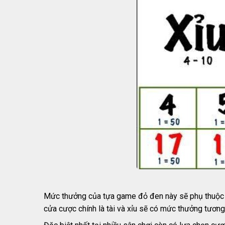
Mức thưởng của tựa game đỏ đen này sẽ phụ thuộc và
cửa cược chính là tài và xỉu sẽ có mức thưởng tươn