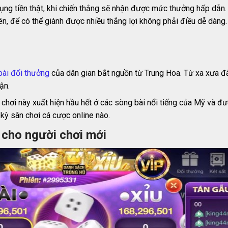
dụng tiền thật, khi chiến thắng sẽ nhận được mức thưởng hấp dẫn
iên, để có thể giành được nhiều thắng lợi không phải điều dễ dàng.
ài đổi thưởng
của dân gian bắt nguồn từ Trung Hoa. Từ xa xưa 
ận.
chơi này xuất hiện hầu hết ở các sòng bài nổi tiếng của Mỹ và đ
kỳ sân chơi cá cược online nào.
h cho người chơi mới