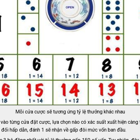
Mỗi cửa cược sẽ tương ứng tỷ lệ thưởng khác nhau
o từng cửa đặt cược, lựa chọn nào có xác suất xuất hiện càng th
g đối hấp dẫn, đánh 1 sẽ nhận về gấp đôi mức vốn ban đầu.