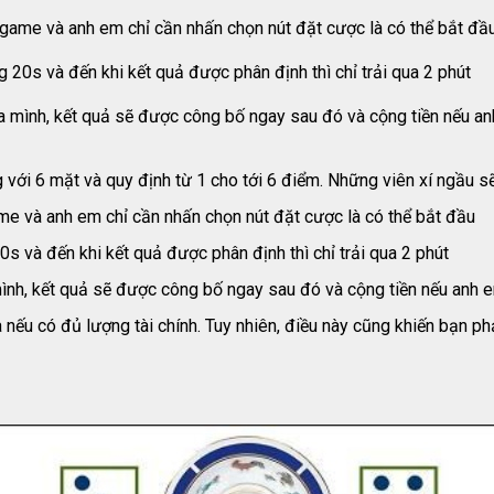
 game và anh em chỉ cần nhấn chọn nút đặt cược là có thể bắt đầ
g 20s và đến khi kết quả được phân định thì chỉ trải qua 2 phút
 mình, kết quả sẽ được công bố ngay sau đó và cộng tiền nếu an
với 6 mặt và quy định từ 1 cho tới 6 điểm. Những viên xí ngầu s
me và anh em chỉ cần nhấn chọn nút đặt cược là có thể bắt đầu
0s và đến khi kết quả được phân định thì chỉ trải qua 2 phút
nh, kết quả sẽ được công bố ngay sau đó và cộng tiền nếu anh e
ếu có đủ lượng tài chính. Tuy nhiên, điều này cũng khiến bạn phải