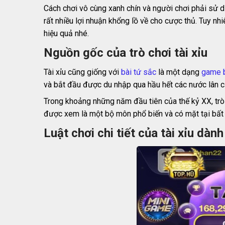
Cách chơi vô cùng xanh chín và người chơi phải sử 
rất nhiều lợi nhuận khổng lồ về cho cược thủ. Tuy nh
hiệu quả nhé.
Nguồn gốc của trò chơi tài xỉu
Tài xỉu cũng giống với
bài tứ sắc
là một dạng
game b
và bắt đầu được du nhập qua hầu hết các nước lân c
Trong khoảng những năm đầu tiên của thế kỷ XX, trò 
được xem là một bộ môn phổ biến và có mặt tại bất 
Luật chơi chi tiết của tài xỉu dàn