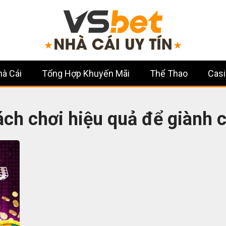
hà Cái
Tổng Hợp Khuyến Mãi
Thể Thao
Casi
ách chơi hiệu quả để giành 