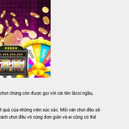
n chơi chúng còn được gọi với cái tên lắcxí ngầu,
ết quả của những viên xúc xắc. Mỗi ván chơi đều sẽ
cách chơi đều vô cùng đơn giản và ai cũng có thể