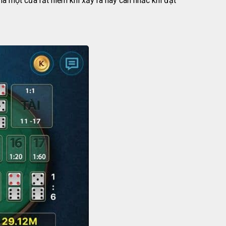
là một cửa rất hiếm khi xảy ra hãy cân nhắc khi đặt