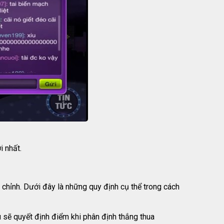
i nhất.
 chỉnh. Dưới đây là những quy định cụ thể trong cách
 sẽ quyết định điểm khi phân định thắng thua