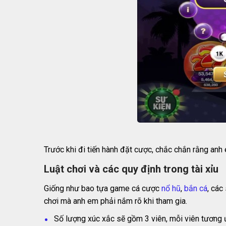
Trước khi đi tiến hành đặt cược, chắc chắn rằng anh
Luật chơi và các quy định trong tài xỉu
Giống như bao tựa game cá cược
nổ hũ
,
bắn cá
, các
chơi mà anh em phải nắm rõ khi tham gia.
Số lượng xúc xắc sẽ gồm 3 viên, mỗi viên tương ứ