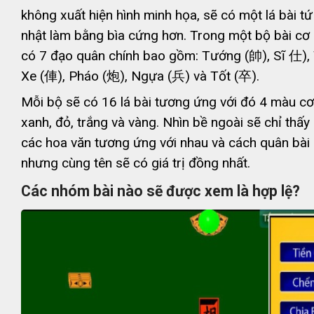
không xuất hiện hình minh họa, sẽ có một lá bài tứ
nhật làm bằng bìa cứng hơn. Trong một bộ bài cơ
có 7 đạo quân chính bao gồm: Tướng (帥), Sĩ 仕),
Xe (俥), Pháo (炮), Ngựa (兵) và Tốt (卒).
Mỗi bộ sẽ có 16 lá bài tương ứng với đó 4 màu 
xanh, đỏ, trắng và vàng. Nhìn bề ngoài sẽ chỉ thấ
các hoa văn tương ứng với nhau và cách quân bài
nhưng cùng tên sẽ có giá trị đồng nhất.
Các nhóm bài nào sẽ được xem là hợp lệ?