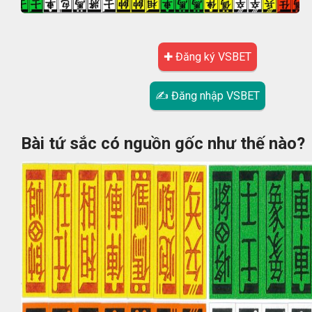
✚ Đăng ký VSBET
✍ Đăng nhập VSBET
Bài tứ sắc có nguồn gốc như thế nào?