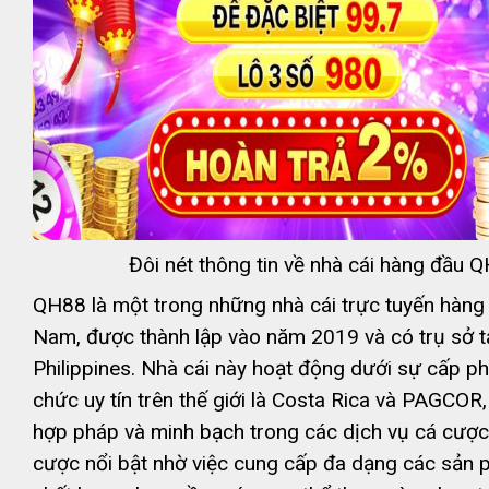
Đôi nét thông tin về nhà cái hàng đầu 
QH88 là một trong những nhà cái trực tuyến hàng đ
Nam, được thành lập vào năm 2019 và có trụ sở tạ
Philippines. Nhà cái này hoạt động dưới sự cấp ph
chức uy tín trên thế giới là Costa Rica và PAGCOR
hợp pháp và minh bạch trong các dịch vụ cá cược
cược nổi bật nhờ việc cung cấp đa dạng các sản 