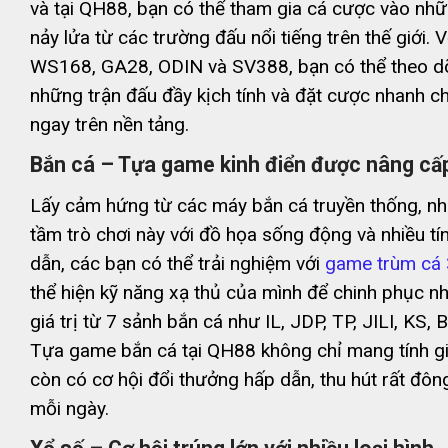
và tại QH88, bạn có thể tham gia cá cược vào nhữ
nảy lửa từ các trường đấu nổi tiếng trên thế giới. 
WS168, GA28, ODIN và SV388, bạn có thể theo dõi
những trận đấu đầy kịch tính và đặt cược nhanh chó
ngay trên nền tảng.
Bắn cá – Tựa game kinh điển được nâng cấ
Lấy cảm hứng từ các máy bắn cá truyền thống, nh
tầm trò chơi này với đồ họa sống động và nhiều tí
dẫn, các bạn có thể trải nghiệm với
game trùm cá
thể hiện kỹ năng xạ thủ của mình để chinh phục 
giá trị từ 7 sảnh bắn cá như IL, JDP, TP, JILI, KS, 
Tựa game bắn cá tại QH88 không chỉ mang tính giả
còn có cơ hội đổi thưởng hấp dẫn, thu hút rất đôn
mỗi ngày.