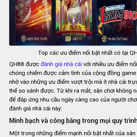
Top các ưu điểm nổi bật nhất có tại Q
QH88 được
đánh giá nhà cái
với nhiều ưu điểm nổi
chóng chiếm được cảm tình của cộng đồng game 
nhờ vào những ưu điểm vượt trội mà ít nhà cái trự
thể so sánh được. Từ khi ra mắt, sân chơi không n
để đáp ứng nhu cầu ngày càng cao của người chơ
đánh giá nhà cái này:
Minh bạch và công bằng trong mọi quy trình
Một trong những điểm mạnh nổi bật nhất của sân c