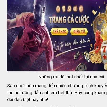
Những ưu đãi hot nhất tại nhà cái
Sân chơi luôn mang đến nhiều chương trình khuyế
thu hút đông đảo anh em bet thủ. Hãy cùng khám
đãi đặc biệt này nhé!