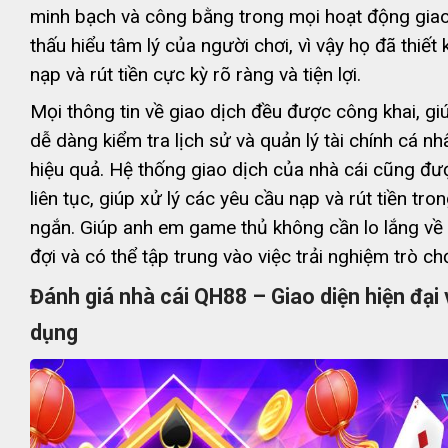
minh bạch và công bằng trong mọi hoạt động gia
thấu hiểu tâm lý của người chơi, vì vậy họ đã thiết 
nạp và rút tiền cực kỳ rõ ràng và tiện lợi.
Mọi thông tin về giao dịch đều được công khai, gi
dễ dàng kiểm tra lịch sử và quản lý tài chính cá n
hiệu quả. Hệ thống giao dịch của nhà cái cũng đư
liên tục, giúp xử lý các yêu cầu nạp và rút tiền tron
ngắn. Giúp anh em game thủ không cần lo lắng về
đợi và có thể tập trung vào việc trải nghiệm trò chơ
Đánh giá nhà cái QH88 – Giao diện hiện đại 
dụng