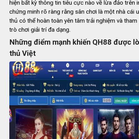
hiện bất kỳ thông tin tiêu cực nào về lừa đảo trên 
chứng minh rõ ràng rằng sân chơi là một nhà cái uy
thủ có thể hoàn toàn yên tâm trải nghiệm và tham 
trò chơi giải trí đa dạng.
Những điểm mạnh khiến QH88 được l
thủ Việt