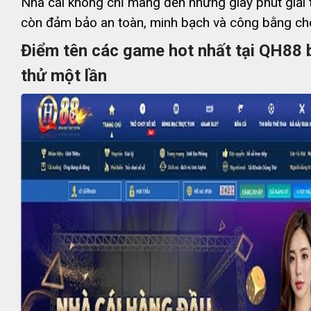
Nhà cái không chỉ mang đến những giây phút giải t
còn đảm bảo an toàn, minh bạch và công bằng cho
Điểm tên các game hot nhất tại QH88 
thử một lần