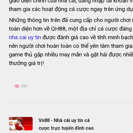
giao diện chính của nhà cái, đăng nhập tài khoản 
tham gia các hoạt động cá cược ngay trên ứng dụ
Những thông tin trên đã cung cấp cho người chơi 
toàn diện hơn về QH88, một địa chỉ cá cược đáng t
nha cai uy tin
được đánh giá cao về tính minh bạch
nên người chơi hoàn toàn có thể yên tâm tham gia
game thủ gặp nhiều may mắn và gặt hái được nhi
thưởng giá trị!
200
Vn88 - Nhà cái uy tín cá
cược trực tuyến đỉnh cao