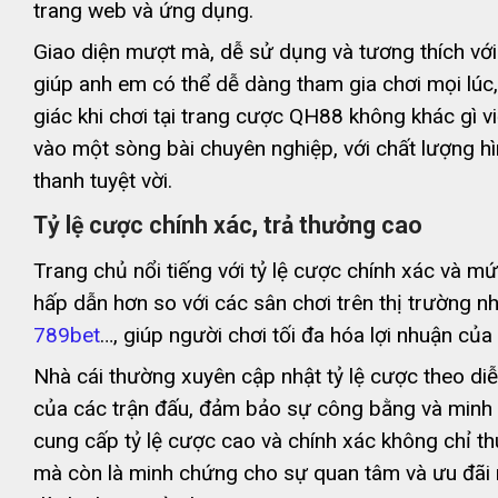
trang web và ứng dụng.
Giao diện mượt mà, dễ sử dụng và tương thích với 
giúp anh em có thể dễ dàng tham gia chơi mọi lúc
giác khi chơi tại trang cược QH88 không khác gì v
vào một sòng bài chuyên nghiệp, với chất lượng h
thanh tuyệt vời.
Tỷ lệ cược chính xác, trả thưởng cao
Trang chủ nổi tiếng với tỷ lệ cược chính xác và m
hấp dẫn hơn so với các sân chơi trên thị trường 
789bet
…, giúp người chơi tối đa hóa lợi nhuận của
Nhà cái thường xuyên cập nhật tỷ lệ cược theo diễ
của các trận đấu, đảm bảo sự công bằng và minh 
cung cấp tỷ lệ cược cao và chính xác không chỉ thu
mà còn là minh chứng cho sự quan tâm và ưu đãi