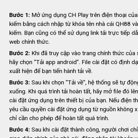
Bước 1:
Mở ứng dụng CH Play trên điện thoại của
kiếm bằng cách nhập từ khóa tên nhà cái QH88 và
kiếm. Bạn cũng có thể sử dụng link tải trực tiếp d
web chính thức.
Bước 2:
Khi đã truy cập vào trang chính thức của 
hãy chọn “Tải app android”. File cài đặt có định 
xuất hiện để bạn tiến hành tải về.
Bước 3:
Sau khi chọn “Tải về”, hệ thống sẽ tự động
xuống. Khi quá trình tải hoàn tất, hãy mở file đó lê
cài đặt ứng dụng trên thiết bị của bạn. Nếu điện t
yêu cầu quyền cài đặt ứng dụng từ nguồn không x
chỉ cần cho phép để hoàn tất quá trình.
Bước 4:
Sau khi cài đặt thành công, người chơi chỉ