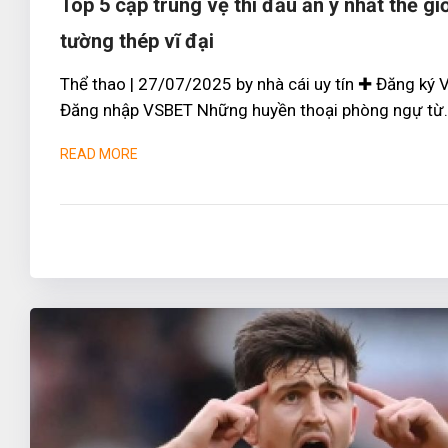
Top 5 cặp trung vệ thi đấu ăn ý nhất thế gi
tường thép vĩ đại
Thể thao | 27/07/2025 by nhà cái uy tín ✚ Đăng k
Đăng nhập VSBET Những huyền thoại phòng ngự từ..
READ MORE