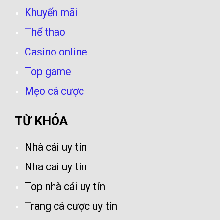
Khuyến mãi
Thể thao
Casino online
Top game
Mẹo cá cược
TỪ KHÓA
Nhà cái uy tín
Nha cai uy tin
Top nhà cái uy tín
Trang cá cược uy tín