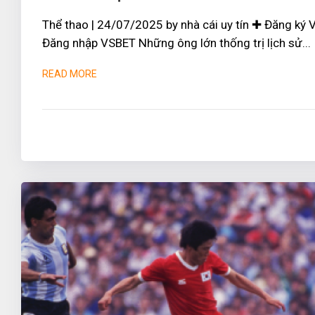
Thể thao | 24/07/2025 by nhà cái uy tín ✚ Đăng k
Đăng nhập VSBET Những ông lớn thống trị lịch sử...
READ MORE