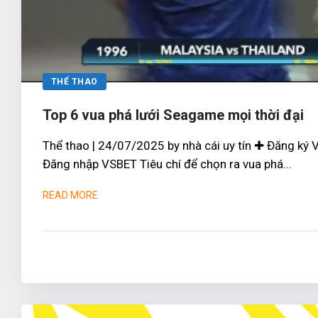
THỂ THAO
Top 6 vua phá lưới Seagame mọi thời đại
Thể thao | 24/07/2025 by nhà cái uy tín ✚ Đăng k
Đăng nhập VSBET Tiêu chí để chọn ra vua phá...
READ MORE