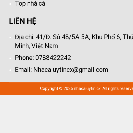
Top nhà cái
LIÊN HỆ
Địa chỉ:
41/Đ. Sô 48/5A 5A, Khu Phố 6, Thủ
Minh, Việt Nam
Phone:
0788422242
Email:
Nhacaiuytincx@gmail.com
Copyright © 2025 nhacaiuytin.cx. All rights reserv