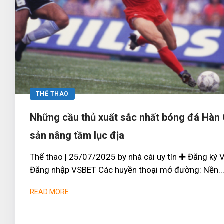
THỂ THAO
Những cầu thủ xuất sắc nhất bóng đá Hàn 
sản nâng tầm lục địa
Thể thao | 25/07/2025 by nhà cái uy tín ✚ Đăng k
Đăng nhập VSBET Các huyền thoại mở đường: Nền..
READ MORE