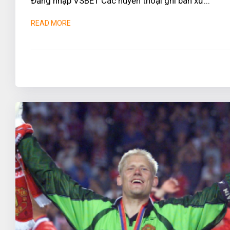
Đăng nhập VSBET Các huyền thoại ghi bàn xứ...
READ MORE