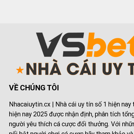
VỀ CHÚNG TÔI
Nhacaiuytin.cx | Nhà cái uy tín số 1 hiện nay
hiện nay 2025 được nhận định, phân tích tổn
người yêu thích cá cược đổi thưởng. Với nh
nổi bật người chơi cá cược hãy tham khảo và