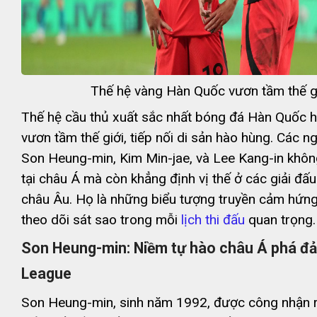
Thế hệ vàng Hàn Quốc vươn tầm thế g
Thế hệ cầu thủ xuất sắc nhất bóng đá Hàn Quốc h
vươn tầm thế giới, tiếp nối di sản hào hùng. Các n
Son Heung-min, Kim Min-jae, và Lee Kang-in khôn
tại châu Á mà còn khẳng định vị thế ở các giải đấ
châu Âu. Họ là những biểu tượng truyền cảm hứng
theo dõi sát sao trong mỗi
lịch thi đấu
quan trọng.
Son Heung-min: Niềm tự hào châu Á phá đả
League
Son Heung-min, sinh năm 1992, được công nhận rộ