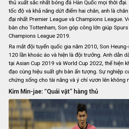
thủ xuất sắc nhất bóng đá Hàn Quốc mọi thời đại. 
tốc độ và khả năng dứt điểm hai chân, anh là chân
đại nhất Premier League và Champions League. V
bàn cho Tottenham, Son góp công lớn giúp Spurs
Champions League 2019.
Ra mắt đội tuyển quốc gia năm 2010, Son Heung-
120 lần khoác áo và hiện là đội trưởng. Anh dẫn 
tại Asian Cup 2019 và World Cup 2022, thể hiện k
đạo cùng hiệu suất ghi bàn ấn tượng. Sự nghiệp c
chứng sống cho tài năng và ý chí vươn lên không 
Kim Min-jae: “Quái vật” hàng thủ