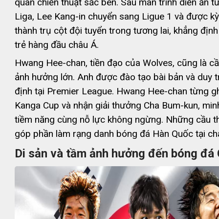
quan chiến thuật sắc bén. Sau màn trình diễn ấn t
Liga, Lee Kang-in chuyển sang Ligue 1 và được kỳ
thành trụ cột đội tuyển trong tương lai, khẳng định 
trẻ hàng đầu châu Á.
Hwang Hee-chan, tiền đạo của Wolves, cũng là cầ
ảnh hưởng lớn. Anh được đào tạo bài bản và duy t
định tại Premier League. Hwang Hee-chan từng gh
Kanga Cup và nhận giải thưởng Cha Bum-kun, min
tiềm năng cùng nỗ lực không ngừng. Những cầu t
góp phần làm rạng danh bóng đá Hàn Quốc tại ch
Di sản và tầm ảnh hưởng đến bóng đá