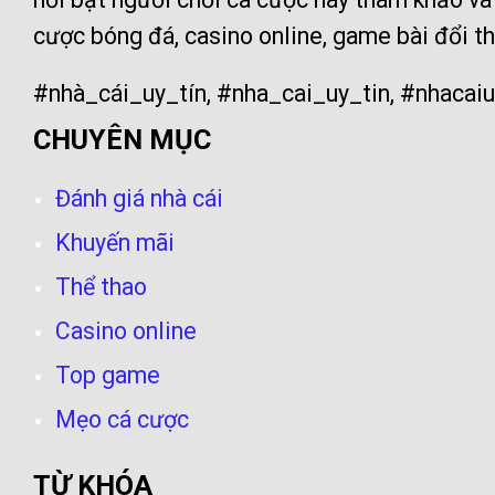
cược bóng đá, casino online, game bài đổi th
#nhà_cái_uy_tín, #nha_cai_uy_tin, #nhacaiu
CHUYÊN MỤC
Đánh giá nhà cái
Khuyến mãi
Thể thao
Casino online
Top game
Mẹo cá cược
TỪ KHÓA