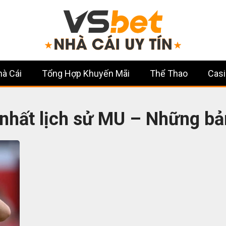
hà Cái
Tổng Hợp Khuyến Mãi
Thể Thao
Casi
á nhất lịch sử MU – Những b