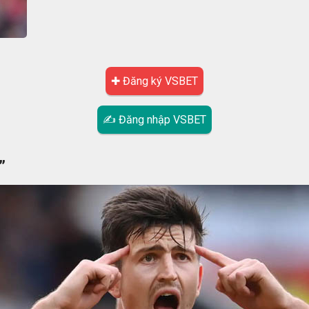
✚ Đăng ký VSBET
✍ Đăng nhập VSBET
”