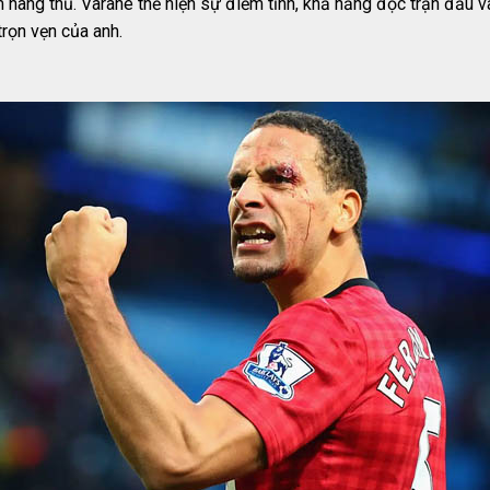
 hàng thủ. Varane thể hiện sự điềm tĩnh, khả năng đọc trận đấu và
rọn vẹn của anh.