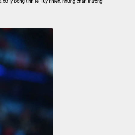
 xử lý bóng tinh tế. Tuy nhiên, những chấn thương