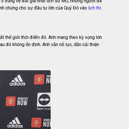
 5 trung vệ đắt giá nhất lịch sử MU, những người đã
 minh chứng cho sự đầu tư lớn của Quỷ Đỏ vào
lịch thi
hất thế giới thời điểm đó. Anh mang theo kỳ vọng lớn
u đó không ổn định. Anh vẫn nỗ lực, dần cải thiện