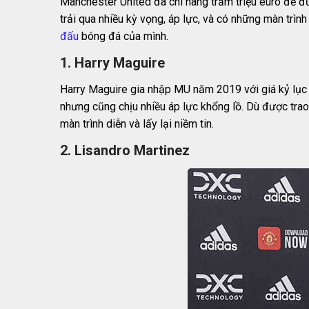
Manchester United đã chi hàng trăm triệu euro để đư
trải qua nhiều kỳ vọng, áp lực, và có những màn trì
đấu
bóng đá của mình.
1. Harry Maguire
Harry Maguire gia nhập MU năm 2019 với giá kỷ lục 87
nhưng cũng chịu nhiều áp lực khổng lồ. Dù được trao
màn trình diễn và lấy lại niềm tin.
2. Lisandro Martinez