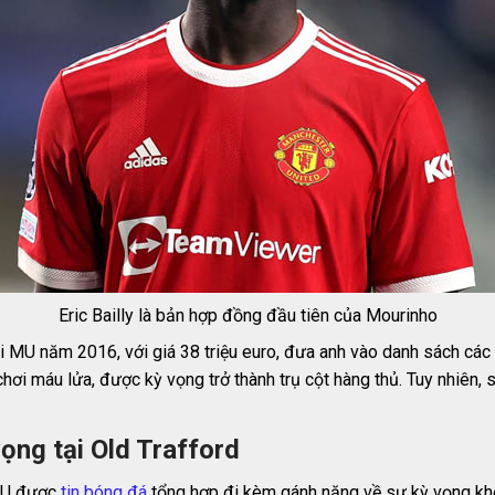
Eric Bailly là bản hợp đồng đầu tiên của Mourinho
ại MU năm 2016, với giá 38 triệu euro, đưa anh vào danh sách các 
ơi máu lửa, được kỳ vọng trở thành trụ cột hàng thủ. Tuy nhiên, s
ọng tại Old Trafford
 MU được
tin bóng đá
tổng hợp đi kèm gánh nặng về sự kỳ vọng khổn