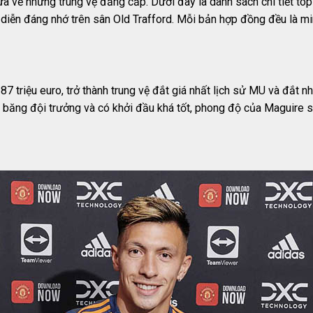
a về những trung vệ đẳng cấp. Dưới đây là danh sách chi tiết top
nh diễn đáng nhớ trên sân Old Trafford. Mỗi bản hợp đồng đều là
 triệu euro, trở thành trung vệ đắt giá nhất lịch sử MU và đắt n
 băng đội trưởng và có khởi đầu khá tốt, phong độ của Maguire sa