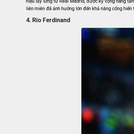
hiệu lẫy lừng từ Real Madrid, được kỳ vọng nâng tầm
liên miên đã ảnh hưởng lớn đến khả năng cống hiến t
4. Rio Ferdinand