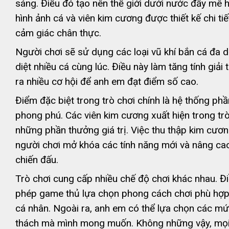
sáng. Điều đó tạo nên thế giới dưới nước đầy mê
hình ảnh cá và viên kim cương được thiết kế chi tiế
cảm giác chân thực.
Người chơi sẽ sử dụng các loại vũ khí bắn cá đa d
diệt nhiều cá cùng lúc. Điều này làm tăng tính giải 
ra nhiều cơ hội để anh em đạt điểm số cao.
Điểm đặc biệt trong trò chơi chính là hệ thống ph
phong phú. Các viên kim cương xuất hiện trong trò
những phần thưởng giá trị. Việc thu thập kim cươn
người chơi mở khóa các tính năng mới và nâng ca
chiến đấu.
Trò chơi cung cấp nhiều chế độ chơi khác nhau. Đ
phép game thủ lựa chọn phong cách chơi phù hợp 
cá nhân. Ngoài ra, anh em có thể lựa chọn các m
thách mà mình mong muốn. Không những vậy, mọi