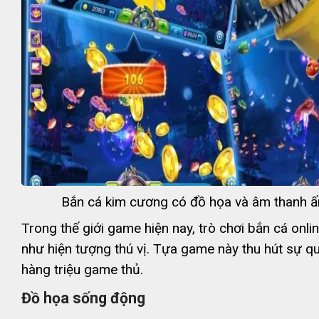
Bắn cá kim cương có đồ họa và âm thanh ấ
Trong thế giới game hiện nay, trò chơi bắn cá onli
như hiện tượng thú vị. Tựa game này thu hút sự q
hàng triệu game thủ.
Đồ họa sống động