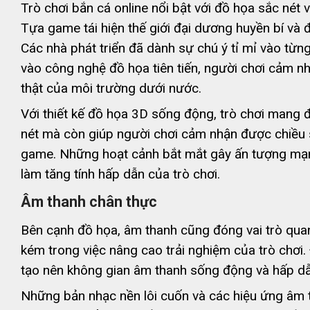
Trò chơi bắn cá online nổi bật với đồ họa sắc nét
Tựa game tái hiện thế giới đại dương huyền bí và 
Các nhà phát triển đã dành sự chú ý tỉ mỉ vào từng 
vào công nghệ đồ họa tiên tiến, người chơi cảm n
thật của môi trường dưới nước.
Với thiết kế đồ họa 3D sống động, trò chơi mang đ
nét mà còn giúp người chơi cảm nhận được chiều 
game. Những hoạt cảnh bắt mắt gây ấn tượng m
làm tăng tính hấp dẫn của trò chơi.
Âm thanh chân thực
Bên cạnh đồ họa, âm thanh cũng đóng vai trò qua
kém trong việc nâng cao trải nghiệm của trò chơi.
tạo nên không gian âm thanh sống động và hấp dẫ
Những bản nhạc nền lôi cuốn và các hiệu ứng âm