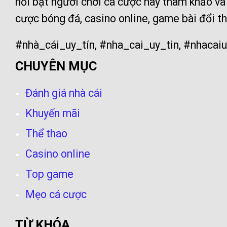
nổi bật người chơi cá cược hãy tham khảo và
cược bóng đá, casino online, game bài đổi th
#nhà_cái_uy_tín, #nha_cai_uy_tin, #nhacaiu
CHUYÊN MỤC
Đánh giá nhà cái
Khuyến mãi
Thể thao
Casino online
Top game
Mẹo cá cược
TỪ KHÓA