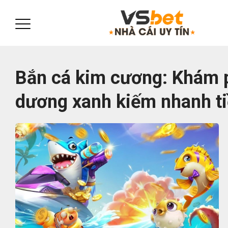
Bắn cá kim cương: Khám 
dương xanh kiếm nhanh ti