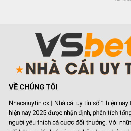
VỀ CHÚNG TÔI
Nhacaiuytin.cx | Nhà cái uy tín số 1 hiện nay
hiện nay 2025 được nhận định, phân tích tổn
người yêu thích cá cược đổi thưởng. Với nh