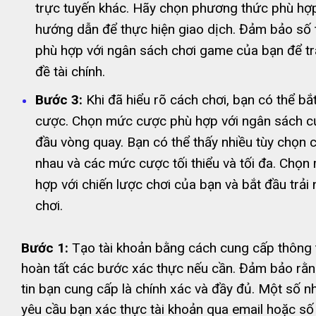
trực tuyến khác. Hãy chọn phương thức phù hợp
hướng dẫn để thực hiện giao dịch. Đảm bảo số 
phù hợp với ngân sách chơi game của bạn để tr
đề tài chính.
Bước 3:
Khi đã hiểu rõ cách chơi, bạn có thể bắ
cược. Chọn mức cược phù hợp với ngân sách c
đầu vòng quay. Bạn có thể thấy nhiều tùy chọn 
nhau và các mức cược tối thiểu và tối đa. Chọ
hợp với chiến lược chơi của bạn và bắt đầu trải
chơi.
Bước 1:
Tạo tài khoản bằng cách cung cấp thông t
hoàn tất các bước xác thực nếu cần. Đảm bảo rằn
tin bạn cung cấp là chính xác và đầy đủ. Một số nh
yêu cầu bạn xác thực tài khoản qua email hoặc số 