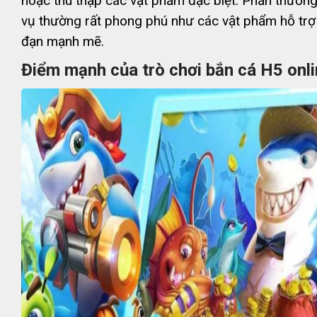
hoặc thu thập các vật phẩm đặc biệt. Phần thưởn
vụ thường rất phong phú như các vật phẩm hỗ trợ 
đạn mạnh mẽ.
Điểm mạnh của trò chơi bắn cá H5 onl