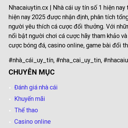
Nhacaiuytin.cx | Nhà cái uy tín số 1 hiện nay
hiện nay 2025 được nhận định, phân tích tổn
người yêu thích cá cược đổi thưởng. Với nh
nổi bật người chơi cá cược hãy tham khảo và
cược bóng đá, casino online, game bài đổi th
#nhà_cái_uy_tín, #nha_cai_uy_tin, #nhacaiu
CHUYÊN MỤC
Đánh giá nhà cái
Khuyến mãi
Thể thao
Casino online