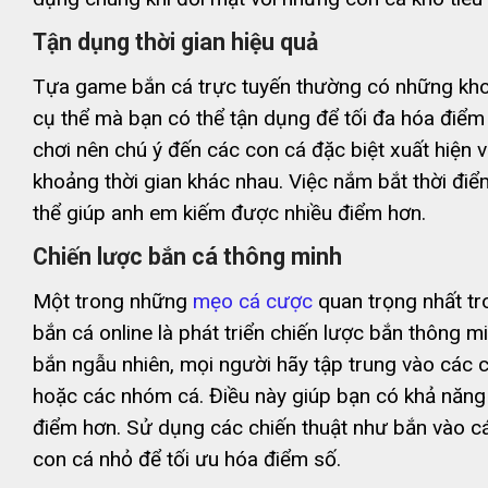
Tận dụng thời gian hiệu quả
Tựa game bắn cá trực tuyến thường có những kho
cụ thể mà bạn có thể tận dụng để tối đa hóa điểm
chơi nên chú ý đến các con cá đặc biệt xuất hiện 
khoảng thời gian khác nhau. Việc nắm bắt thời điể
thể giúp anh em kiếm được nhiều điểm hơn.
Chiến lược bắn cá thông minh
Một trong những
mẹo cá cược
quan trọng nhất tr
bắn cá online là phát triển chiến lược bắn thông mi
bắn ngẫu nhiên, mọi người hãy tập trung vào các 
hoặc các nhóm cá. Điều này giúp bạn có khả năng 
điểm hơn. Sử dụng các chiến thuật như bắn vào cá
con cá nhỏ để tối ưu hóa điểm số.