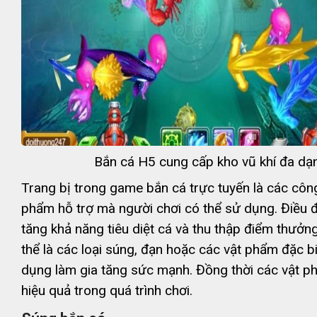
Bắn cá H5 cung cấp kho vũ khí đa dạ
Trang bị trong game bắn cá trực tuyến là các côn
phẩm hỗ trợ mà người chơi có thể sử dụng. Điều đ
tăng khả năng tiêu diệt cá và thu thập điểm thưởn
thể là các loại súng, đạn hoặc các vật phẩm đặc bi
dụng làm gia tăng sức mạnh. Đồng thời các vật p
hiệu quả trong quá trình chơi.