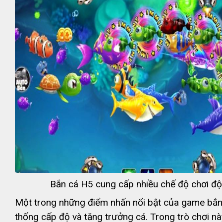
Bắn cá H5 cung cấp nhiều chế độ chơi đ
Một trong những điểm nhấn nổi bật của game bắn 
thống cấp độ và tăng trưởng cá. Trong trò chơi nà