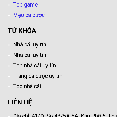
Top game
Mẹo cá cược
TỪ KHÓA
Nhà cái uy tín
Nha cai uy tin
Top nhà cái uy tín
Trang cá cược uy tín
Top nhà cái
LIÊN HỆ
Địa chỉ:
41/Đ. Sô 48/5A 5A, Khu Phố 6, Thủ