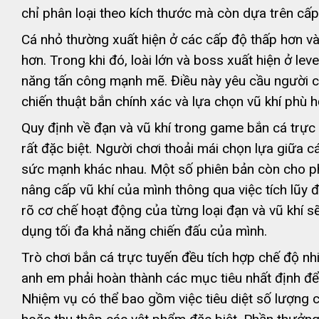
chỉ phân loại theo kích thước mà còn dựa trên cấp
Cá nhỏ thường xuất hiện ở các cấp độ thấp hơn và 
hơn. Trong khi đó, loài lớn và boss xuất hiện ở leve
năng tấn công mạnh mẽ. Điều này yêu cầu người c
chiến thuật bắn chính xác và lựa chọn vũ khí phù h
Quy định về đạn và vũ khí trong game bắn cá trực
rất đặc biệt. Người chơi thoải mái chọn lựa giữa cá
sức mạnh khác nhau. Một số phiên bản còn cho p
nâng cấp vũ khí của mình thông qua việc tích lũy 
rõ cơ chế hoạt động của từng loại đạn và vũ khí s
dụng tối đa khả năng chiến đấu của mình.
Trò chơi bắn cá trực tuyến đều tích hợp chế độ nh
anh em phải hoàn thành các mục tiêu nhất định đ
Nhiệm vụ có thể bao gồm việc tiêu diệt số lượng c