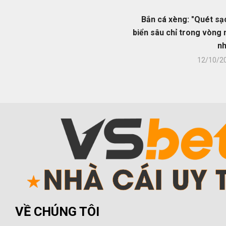
Bắn cá xèng: "Quét sạ
biển sâu chỉ trong vòng 
n
12/10/2
VỀ CHÚNG TÔI