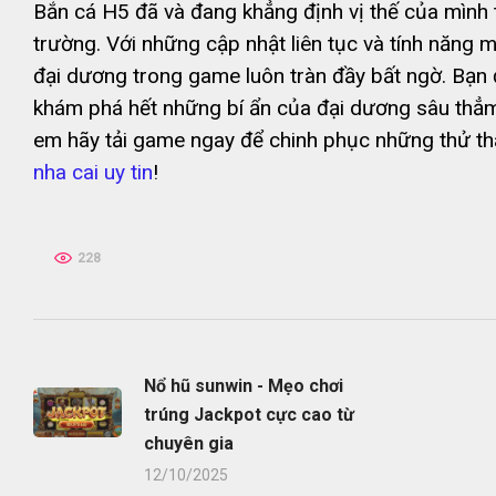
Bắn cá H5 đã và đang khẳng định vị thế của mình t
trường. Với những cập nhật liên tục và tính năng mớ
đại dương trong game luôn tràn đầy bất ngờ. Bạn
khám phá hết những bí ẩn của đại dương sâu thẳ
em hãy tải game ngay để chinh phục những thử th
nha cai uy tin
!
228
Nổ hũ sunwin - Mẹo chơi
trúng Jackpot cực cao từ
chuyên gia
12/10/2025