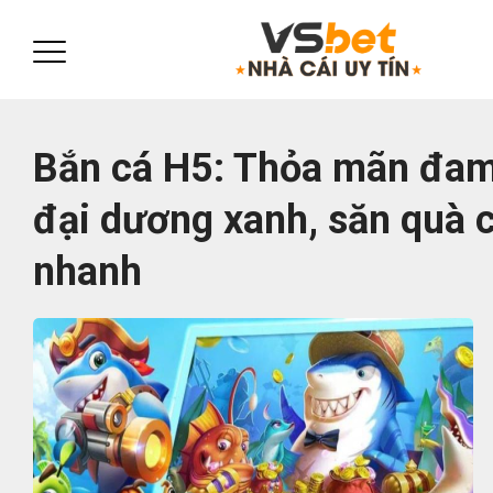
Bắn cá H5: Thỏa mãn đa
đại dương xanh, săn quà 
nhanh