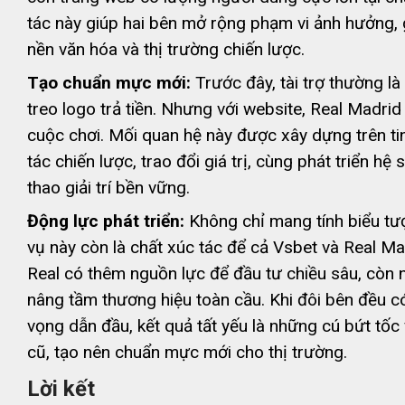
tác này giúp hai bên mở rộng phạm vi ảnh hưởng, 
nền văn hóa và thị trường chiến lược.
Tạo chuẩn mực mới:
Trước đây, tài trợ thường l
treo logo trả tiền. Nhưng với website, Real Madrid
cuộc chơi. Mối quan hệ này được xây dựng trên ti
tác chiến lược, trao đổi giá trị, cùng phát triển hệ s
thao giải trí bền vững.
Động lực phát triển:
Không chỉ mang tính biểu tư
vụ này còn là chất xúc tác để cả Vsbet và Real Ma
Real có thêm nguồn lực để đầu tư chiều sâu, còn n
nâng tầm thương hiệu toàn cầu. Khi đôi bên đều c
vọng dẫn đầu, kết quả tất yếu là những cú bứt tốc 
cũ, tạo nên chuẩn mực mới cho thị trường.
Lời kết