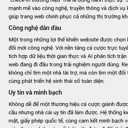
mạnh mẽ vào công nghệ, truyền thông và dịch vụ
giúp trang web chinh phục cả những thị trường khó
Công nghệ dẫn đầu
Một trong những lợi thế khiến website được chọn 
đổi mới công nghệ. Với nền tảng cá cược trực tu
tích hợp dữ liệu thời gian thực và AI phân tích trận
web đang đi đầu trong trải nghiệm người dùng. Re
không chỉ tìm một nhà tài trợ, mà còn tìm một đối
cùng phát triển hệ sinh thái số toàn diện.
Uy tín và minh bạch
Không dễ để một thương hiệu cá cược giành được 
cầu nhưng nhà cái uy tín đã làm được. Hệ thống k
mật, giấy phép quốc tế, cùng cam kết minh bạch 