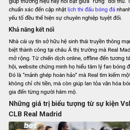
giúp thương hiệu này nổi bật giữa “rừng” đối thủ. T
chuẩn xác đến cập nhật
lịch thi đấu bóng đá
nhanh
yếu tố đều thể hiện sự chuyên nghiệp tuyệt đối.
Khả năng kết nối
Nhà cái uy tín sở hữu hệ sinh thái truyền thông m
biệt thành công tại châu Á thị trường mà Real Ma
mở rộng. Từ chiến dịch online, offline đến tương 
hội, website chứng minh họ hiểu tâm lý fan bóng đá
Đó là “mảnh ghép hoàn hảo” mà Real tìm kiếm một
không chỉ chi tiền, mà còn giúp lan tỏa văn hóa b
gia đến từng người hâm mộ.
Những giá trị biểu tượng từ sự kiện Vsb
CLB Real Madrid