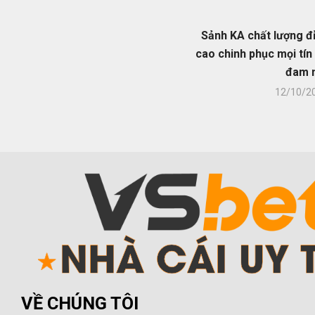
Sảnh KA chất lượng đ
cao chinh phục mọi tín
đam 
12/10/2
VỀ CHÚNG TÔI