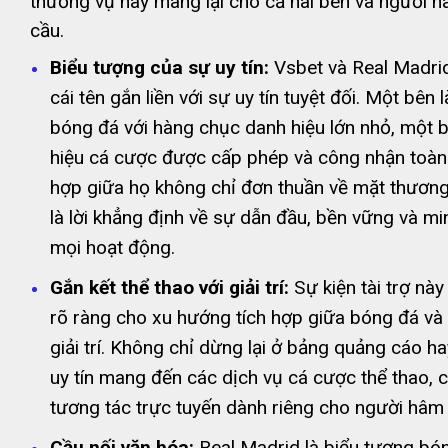
thương vụ này mang lại cho cả hai bên và người 
cầu.
Biểu tượng của sự uy tín:
Vsbet và Real Madri
cái tên gắn liền với sự uy tín tuyệt đối. Một bên 
bóng đá với hàng chục danh hiệu lớn nhỏ, một 
hiệu cá cược được cấp phép và công nhận toàn 
hợp giữa họ không chỉ đơn thuần về mặt thươn
là lời khẳng định về sự dẫn đầu, bền vững và m
mọi hoạt động.
Gắn kết thể thao với giải trí:
Sự kiện tài trợ nà
rõ ràng cho xu hướng tích hợp giữa bóng đá và
giải trí. Không chỉ dừng lại ở bảng quảng cáo ha
uy tín mang đến các dịch vụ cá cược thể thao, 
tương tác trực tuyến dành riêng cho người hâm
Cầu nối văn hóa:
Real Madrid là biểu tượng bó