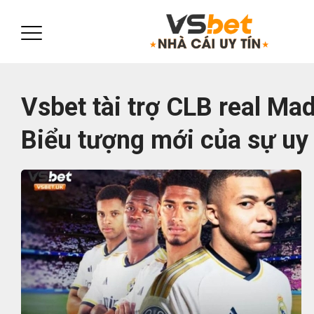
Vsbet tài trợ CLB real Mad
Biểu tượng mới của sự uy 