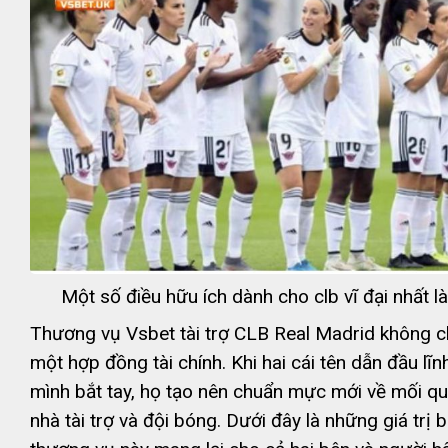
Một số điều hữu ích dành cho clb vĩ đại nhất l
Thương vụ Vsbet tài trợ CLB Real Madrid không ch
một hợp đồng tài chính. Khi hai cái tên dẫn đầu lĩ
mình bắt tay, họ tạo nên chuẩn mực mới về mối qu
nhà tài trợ và đội bóng. Dưới đây là những giá trị