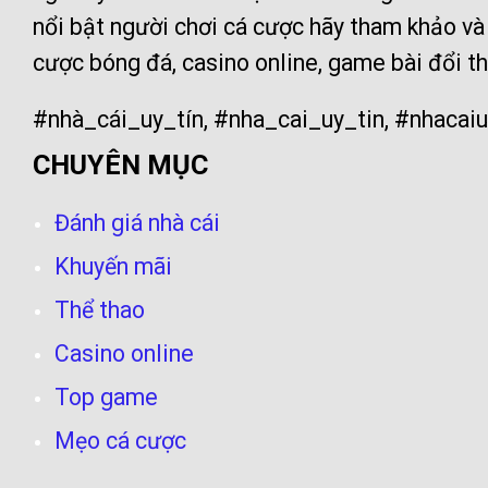
nổi bật người chơi cá cược hãy tham khảo và
cược bóng đá, casino online, game bài đổi th
#nhà_cái_uy_tín, #nha_cai_uy_tin, #nhacaiu
CHUYÊN MỤC
Đánh giá nhà cái
Khuyến mãi
Thể thao
Casino online
Top game
Mẹo cá cược