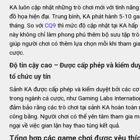
KA luôn cập nhật những trò chơi mới với tính năng
đồ họa hiện đại. Trung bình, KA phát hành 5-10 
tháng. So với
CQ9
thì mức độ cập nhật tại KA hấp 
này không chỉ làm phong phú thêm bộ sưu tập trò
giúp người chơi có thêm lựa chọn mỗi khi tham gi
cược.
Độ tin cậy cao – Được cấp phép và kiểm duy
tổ chức uy tín
Sảnh KA được cấp phép và kiểm duyệt bởi các cơ 
trong ngành cá cược, như Gaming Labs Internation
đảm bảo rằng các trò chơi tại sảnh KA hoàn toàn
công bằng. Người chơi có thể yên tâm tham gia m
ngại về việc gian lận hay thao túng kết quả.
Tổng hợp các game chơi được yêu thíc