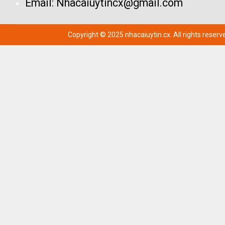
Email:
Nhacaiuytincx@gmail.com
Copyright © 2025 nhacaiuytin.cx. All rights reserv