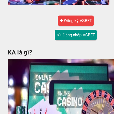
✚ Đăng ký VSBET
✍ Đăng nhập VSBET
KA là gì?