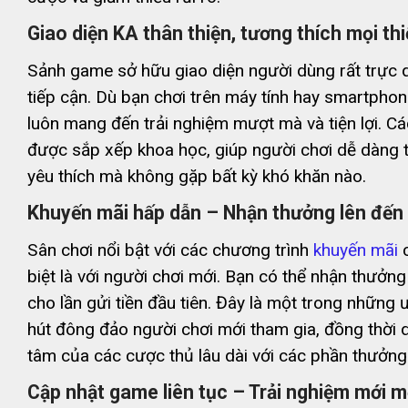
Giao diện KA thân thiện, tương thích mọi thi
Sảnh game sở hữu giao diện người dùng rất trực 
tiếp cận. Dù bạn chơi trên máy tính hay smartpho
luôn mang đến trải nghiệm mượt mà và tiện lợi. Cá
được sắp xếp khoa học, giúp người chơi dễ dàng t
yêu thích mà không gặp bất kỳ khó khăn nào.
Khuyến mãi hấp dẫn – Nhận thưởng lên đến
Sân chơi nổi bật với các chương trình
khuyến mãi
c
biệt là với người chơi mới. Bạn có thể nhận thưởng
cho lần gửi tiền đầu tiên. Đây là một trong những 
hút đông đảo người chơi mới tham gia, đồng thời d
tâm của các cược thủ lâu dài với các phần thưởng
Cập nhật game liên tục – Trải nghiệm mới 