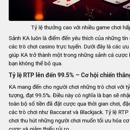
Tỷ lệ thưởng cao với nhiều game chơi hấ
Sảnh KA luôn là điểm đến yêu thích của những tín 
các trò chơi casino trực tuyến. Dưới đây là các ưu
giúp KA trở thành một trong những sảnh cá cược
bạn không thể bỏ qua.
Tỷ lệ RTP lên đến 99.5% – Cơ hội chiến thắ
KA mang đến cho người chơi những trò chơi với tỷ
tượng, đạt 99.5%. Điều này có nghĩa là bạn sẽ nhậ
toàn bộ số tiền đã đặt cược qua thời gian chơi, đặc
các trò chơi như Baccarat và Blackjack. Tỷ lệ RTP
chơi thu hút những người chơi muốn tối ưu hóa cơ
cược và giảm thiểu rủi ro.