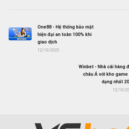
One88 - Hệ thống bảo mật
hiện đại an toàn 100% khi
giao dịch
12/10/2025
Winbet - Nhà cái hàng 
châu Á với kho game
dạng nhất 2
12/10/2