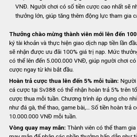
VNĐ. Người chơi có số tiền cược cao nhất sẽ 
thưởng lớn, giúp tăng thêm động lực tham gia c
Thưởng chào mừng thành viên mới lên đến 100
ký tài khoản và thực hiện giao dịch nạp tiền lần đầ
sẽ nhận được ưu đãi 100% giá trị nạp. Mức thưởng
có thể lên đến 5.000.000 VNĐ, giúp người chơi c
cược ngay từ khi bắt đầu.
Hoàn trả cược thua lên đến 5% mỗi tuần:
Người 
cá cược tại Sv388 có thể nhận hoàn trả 5% trên tổ
cược thua mỗi tuần. Chương trình áp dụng cho nh
như đá gà, thể thao, game bài,… Số tiền hoàn trả c
10.000.000 VNĐ mỗi tuần.
Vòng quay may mắn:
Thành viên có thể tham gia
may mắn để nhận các phần thưởng hấp dẫn như ti