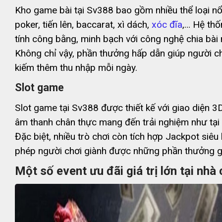
Kho game bài tại Sv388 bao gồm nhiều thể loại nổ
poker, tiến lên, baccarat, xì dách,
xóc đĩa
,… Hệ th
tính công bằng, minh bạch với công nghệ chia bài 
Không chỉ vậy, phần thưởng hấp dẫn giúp người ch
kiếm thêm thu nhập mỗi ngày.
Slot game
Slot game tại Sv388 được thiết kế với giao diện 
âm thanh chân thực mang đến trải nghiệm như tại
Đặc biệt, nhiều trò chơi còn tích hợp Jackpot siêu
phép người chơi giành được những phần thưởng giá
Một số event ưu đãi giá trị lớn tại nhà