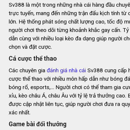
Sv388 là một trong những nhà cái hàng đầu chuyê
trực tuyến, mang đến những trận đấu kịch tính từ 
lớn. Hệ thống phát sóng chất lượng cao, tốc độ 
người chơi theo dõi từng khoảnh khắc gay cấn. Tỷ
dẫn cùng với nhiều loại kèo đa dạng giúp người ch
chọn và đặt cược.
Cá cược thể thao
Các chuyên gia
đánh giá nhà cái
Sv388 cung cấp h
cược thể thao với nhiều môn hấp dẫn như bóng đá,
bóng rổ, esports,… Người chơi có thể tham gia cượ
xỉu, kèo châu Á, châu Âu với tỷ lệ trả thưởng cao.
được cập nhật liên tục, giúp người chơi đưa ra quy
xác nhất.
Game bài đổi thưởng