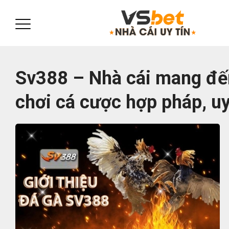
Sv388 – Nhà cái mang đế
chơi cá cược hợp pháp, uy