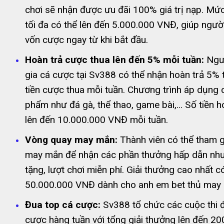
chơi sẽ nhận được ưu đãi 100% giá trị nạp. Mứ
tối đa có thể lên đến 5.000.000 VNĐ, giúp ngườ
vốn cược ngay từ khi bắt đầu.
Hoàn trả cược thua lên đến 5% mỗi tuần:
Ngư
gia cá cược tại Sv388 có thể nhận hoàn trả 5% 
tiền cược thua mỗi tuần. Chương trình áp dụng 
phẩm như đá gà, thể thao, game bài,… Số tiền h
lên đến 10.000.000 VNĐ mỗi tuần.
Vòng quay may mắn:
Thành viên có thể tham 
may mắn để nhận các phần thưởng hấp dẫn như 
tặng, lượt chơi miễn phí. Giải thưởng cao nhất c
50.000.000 VNĐ dành cho anh em bet thủ may 
Đua top cá cược:
Sv388 tổ chức các cuộc thi 
cược hàng tuần với tổng giải thưởng lên đến 2