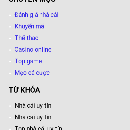
Đánh giá nhà cái
Khuyến mãi
Thể thao
Casino online
Top game
Mẹo cá cược
TỪ KHÓA
Nhà cái uy tín
Nha cai uy tin
Top nhà cái uy tín