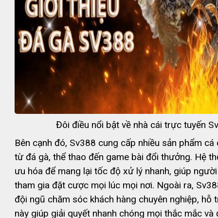
Đôi điều nổi bật về nhà cái trực tuyến 
Bên cạnh đó, Sv388 cung cấp nhiều sản phẩm cá 
từ đá gà, thể thao đến game bài đổi thưởng. Hệ t
ưu hóa để mang lại tốc độ xử lý nhanh, giúp người
tham gia đặt cược mọi lúc mọi nơi. Ngoài ra, Sv3
đội ngũ chăm sóc khách hàng chuyên nghiệp, hỗ t
này giúp giải quyết nhanh chóng mọi thắc mắc và