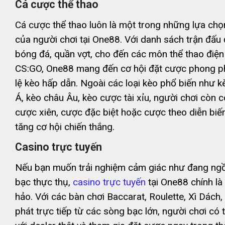
Cá cược thể thao
Cá cược thể thao luôn là một trong những lựa ch
của người chơi tại One88. Với danh sách trận đấu
bóng đá, quần vợt, cho đến các môn thể thao điện
CS:GO, One88 mang đến cơ hội đặt cược phong phú
lệ kèo hấp dẫn. Ngoài các loại kèo phổ biến như 
Á, kèo châu Âu, kèo cược tài xỉu, người chơi còn c
cược xiên, cược đặc biệt hoặc cược theo diễn biế
tăng cơ hội chiến thắng.
Casino trực tuyến
Nếu bạn muốn trải nghiệm cảm giác như đang ngồ
bạc thực thụ,
casino trực tuyến
tại One88 chính là
hảo. Với các bàn chơi Baccarat, Roulette, Xì Dách
phát trực tiếp từ các sòng bạc lớn, người chơi có 