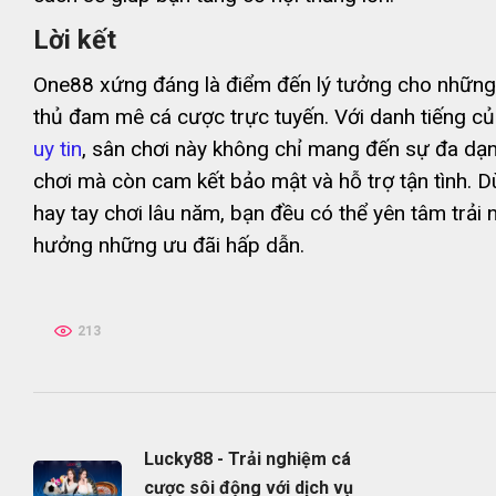
Lời kết
One88 xứng đáng là điểm đến lý tưởng cho những
thủ đam mê cá cược trực tuyến. Với danh tiếng c
uy tin
, sân chơi này không chỉ mang đến sự đa dạn
chơi mà còn cam kết bảo mật và hỗ trợ tận tình. D
hay tay chơi lâu năm, bạn đều có thể yên tâm trải 
hưởng những ưu đãi hấp dẫn.
213
Lucky88 - Trải nghiệm cá
cược sôi động với dịch vụ