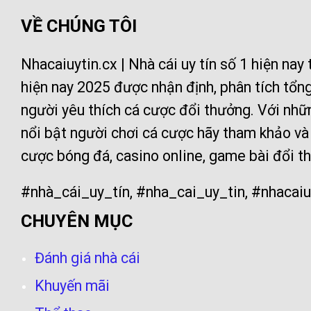
VỀ CHÚNG TÔI
Nhacaiuytin.cx | Nhà cái uy tín số 1 hiện nay
hiện nay 2025 được nhận định, phân tích tổn
người yêu thích cá cược đổi thưởng. Với nh
nổi bật người chơi cá cược hãy tham khảo và
cược bóng đá, casino online, game bài đổi th
#nhà_cái_uy_tín, #nha_cai_uy_tin, #nhacaiu
CHUYÊN MỤC
Đánh giá nhà cái
Khuyến mãi