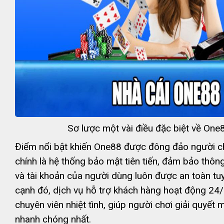
Sơ lược một vài điều đặc biệt về One
Điểm nổi bật khiến One88 được đông đảo người c
chính là hệ thống bảo mật tiên tiến, đảm bảo thông
và tài khoản của người dùng luôn được an toàn tuy
cạnh đó, dịch vụ hỗ trợ khách hàng hoạt động 24/
chuyên viên nhiệt tình, giúp người chơi giải quyết 
nhanh chóng nhất.