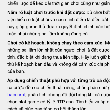
chiến lược để kéo dài thời gian chơi cũng như giảm 
Nắm rõ luật chơi trước khi đặt cược:
Dù chơi bất
việc hiểu rõ luật chơi và cách tính điểm là điều bắt
này giúp game thủ đưa ra quyết định chính xác hơ
mắc phải những sai lầm không đáng có.
Chơi có kế hoạch, không chạy theo cảm xúc:
Mộ
những sai lầm lớn nhất của người chơi là đặt cượ
tính, đặc biệt khi đang thua liên tiếp. Hãy luôn giữ b
thủ kế hoạch ban đầu và không để cảm xúc chi ph
của bạn.
Áp dụng chiến thuật phù hợp với từng trò cá độ
cá cược đều có chiến thuật riêng, chẳng hạn như 
baccarat
, phân tích phong độ đội bóng khi cá cượ
chọn slot game có tỷ lệ RTP cao. Tìm hiểu và áp 
cách sẽ giúp bạn tăng cơ hội thắng lớn.