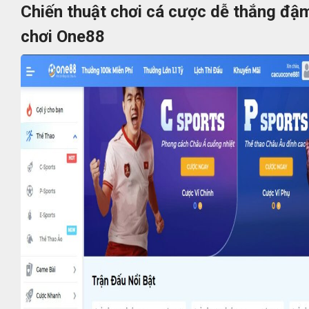
Chiến thuật chơi cá cược dễ thắng đậm
chơi One88