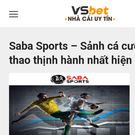
Saba Sports – Sảnh cá cư
thao thịnh hành nhất hiện