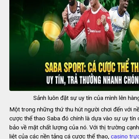
Sảnh luôn đặt sự uy tín của mình lên hàn
Một trong những thứ thu hút người chơi đến với n
cược thể thao Saba đó chính là dựa vào sự uy tí
bảo về mặt chất lượng của nó. Với thị trường cạnh
liệt của các nền tảng cá cược thể thao,
casino trự