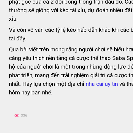
phạt góc của cả 2 đội bóng trong trận đấu đó. C
thường sẽ giống với kèo tài xỉu, dự đoán nhiều đặt t
xỉu.
Và còn vô vàn các tỷ lệ kèo hấp dẫn khác khi các
tại đây.
Qua bài viết trên mong rằng người chơi sẽ hiểu hơ
càng yêu thích nền tảng cá cược thể thao Saba Sp
hộ của người chơi là một trong những động lực đ
phát triển, mang đến trải nghiệm giải trí cá cược t
nhất. Hãy lựa chọn một địa chỉ
nha cai uy tin
và th
hôm nay bạn nhé.
336