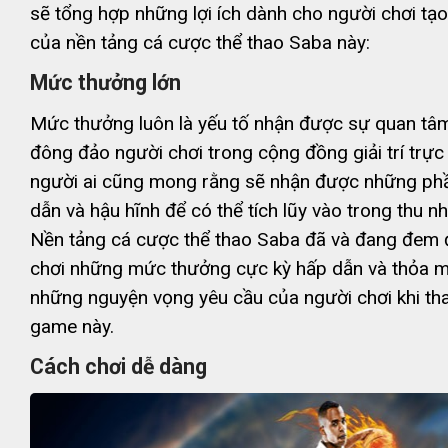
sẽ tổng hợp những lợi ích dành cho người chơi tạo
của nền tảng cá cược thể thao Saba này:
Mức thưởng lớn
Mức thưởng luôn là yếu tố nhận được sự quan tâm
đông đảo người chơi trong cộng đồng giải trí trực 
người ai cũng mong rằng sẽ nhận được những ph
dẫn và hậu hĩnh để có thể tích lũy vào trong thu n
Nền tảng cá cược thể thao Saba đã và đang đem 
chơi những mức thưởng cực kỳ hấp dẫn và thỏa 
những nguyện vọng yêu cầu của người chơi khi th
game này.
Cách chơi dễ dàng