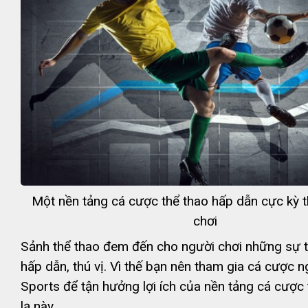
Một nền tảng cá cược thể thao hấp dẫn cực kỳ t
chơi
Sảnh thể thao đem đến cho người chơi những sự t
hấp dẫn, thú vị. Vì thế bạn nên tham gia cá cược n
Sports để tận hưởng lợi ích của nền tảng cá cược
lạ này.