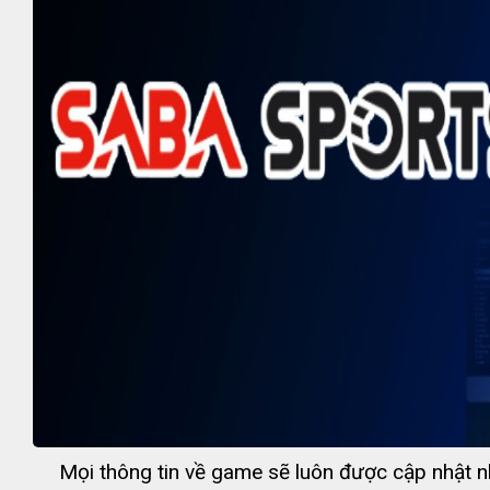
Mọi thông tin về game sẽ luôn được cập nhật 