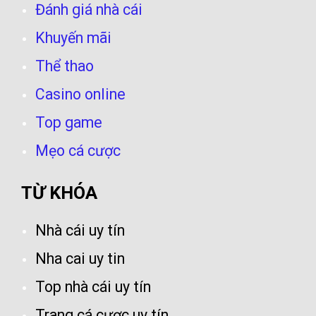
Đánh giá nhà cái
Khuyến mãi
Thể thao
Casino online
Top game
Mẹo cá cược
TỪ KHÓA
Nhà cái uy tín
Nha cai uy tin
Top nhà cái uy tín
Trang cá cược uy tín