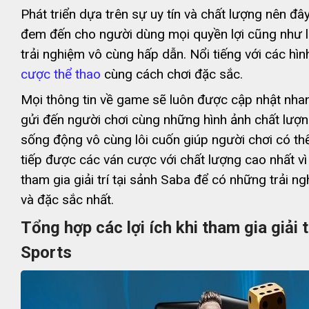
Phát triển dựa trên sự uy tín và chất lượng nên đâ
đem đến cho người dùng mọi quyền lợi cũng như l
trải nghiệm vô cùng hấp dẫn. Nổi tiếng với các hì
cược thể thao
cùng cách chơi đặc sắc.
Mọi thông tin về game sẽ luôn được cập nhật nha
gửi đến người chơi cùng những hình ảnh chất lượ
sống động vô cùng lôi cuốn giúp người chơi có thể
tiếp được các ván cược với chất lượng cao nhất vì
tham gia giải trí tại sảnh Saba để có những trải n
và đặc sắc nhất.
Tổng hợp các lợi ích khi tham gia giải t
Sports