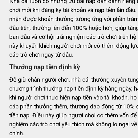
Nhà cái luôn có những ưu đãi hấp dẫn dành riêng
chơi mới khi đăng ký tài khoản và nạp tiền lần đầu
nhận được khoản thưởng tương ứng với phần trăm
đầu tiên, thường lên đến 100% hoặc hơn, giúp tăn
ban đầu và cơ hội trải nghiệm các trò chơi trên hệ
này khuyến khích người chơi mới có thêm động lự
các trò chơi ngay từ đầu.
Thưởng nạp tiền định kỳ
Để giữ chân người chơi, nhà cái thường xuyên tun
chương trình thưởng nạp tiền định kỳ hàng ngày, h
khi người chơi thực hiện nạp tiền vào tài khoản, h
các phần thưởng thêm, thường dao động từ 10% 
tiền nạp. Điều này giúp người chơi có thêm vốn để t
nghiệm các trò chơi yêu thích mà không lo ngại về 
chính.