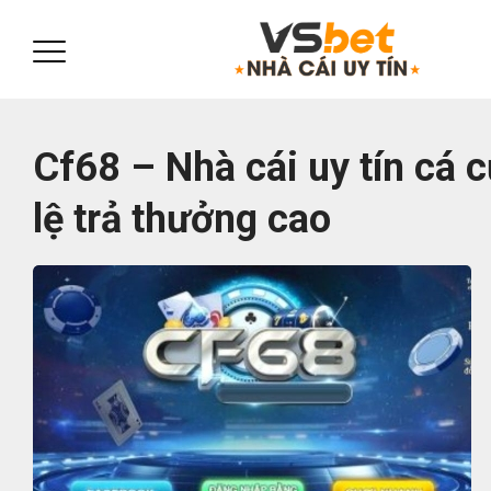
Cf68 – Nhà cái uy tín cá 
lệ trả thưởng cao