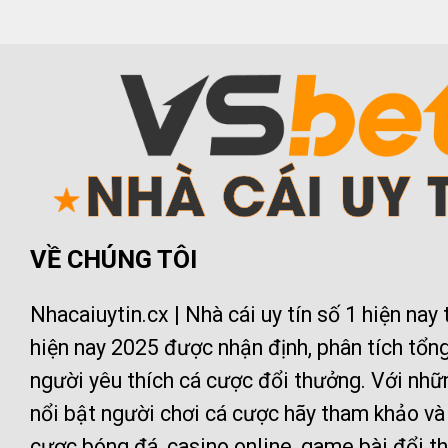
VỀ CHÚNG TÔI
Nhacaiuytin.cx | Nhà cái uy tín số 1 hiện nay
hiện nay 2025 được nhận định, phân tích tổn
người yêu thích cá cược đổi thưởng. Với nh
nổi bật người chơi cá cược hãy tham khảo và
cược bóng đá, casino online, game bài đổi th