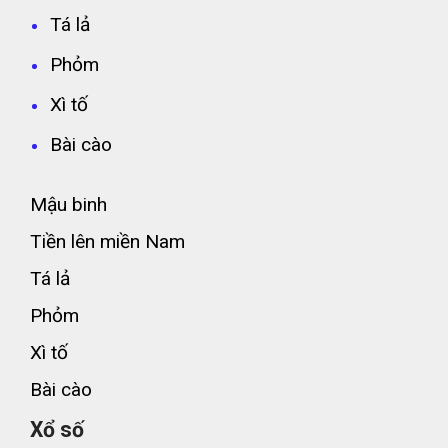
Tá lả
Phỏm
Xì tố
Bài cào
Mậu binh
Tiền lên miền Nam
Tá lả
Phỏm
Xì tố
Bài cào
Xổ số