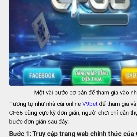
Một vài bước cơ bản để tham gia vào nh
Tương tự như nhà cái online
V9bet
để tham gia và
CF68 cũng cực kỳ đơn giản, người chơi chỉ cần th
bước đơn giản sau đây:
Bước 1: Truy cập trang web chính thức của