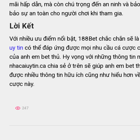
mãi hấp dẫn, mà còn chú trọng đến an ninh và bả
bảo sự an toàn cho người chơi khi tham gia.
Lời Kết
Với nhiều ưu điểm nổi bật, 188Bet chắc chắn sẽ l
uy tin
có thể đáp ứng được mọi nhu cầu cá cược 
của anh em bet thủ. Hy vọng với những thông tin 
nhacaiuytin.ca chia sẻ ở trên sẽ giúp anh em bet t
được nhiều thông tin hữu ích cũng như hiểu hơn v
cược này.
247