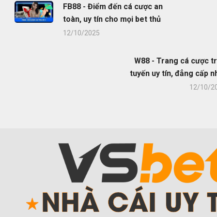
FB88 - Điểm đến cá cược an
toàn, uy tín cho mọi bet thủ
12/10/2025
W88 - Trang cá cược t
tuyến uy tín, đẳng cấp n
12/10/2