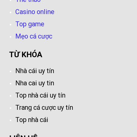
Casino online
Top game
Mẹo cá cược
TỪ KHÓA
Nhà cái uy tín
Nha cai uy tin
Top nhà cái uy tín
Trang cá cược uy tín
Top nhà cái