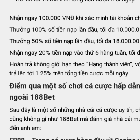
Nhận ngay 100.000 VNĐ khi xác minh tài khoản ch
Thưởng 100% số tiền nạp lần đầu, tối đa 10.000.0
Thưởng 50% số tiền nạp lần đầu, tối đa 18.000.00
Nhận ngay 20% tiền nạp vào thứ 6 hàng tuần, tối 
Hoàn trả không giới hạn theo “Hạng thành viên”, vớ
trả lên tới 1.25% trên tổng tiền cược mỗi ngày.
Điểm qua một số chơi cá cược hấp dẫ
ngoài 188Bet
Sau đây là một số những nhà cái cá cược uy tín, c
cũng không gì như 188Bet mà đánh giá nhà cái mu
đến anh em: