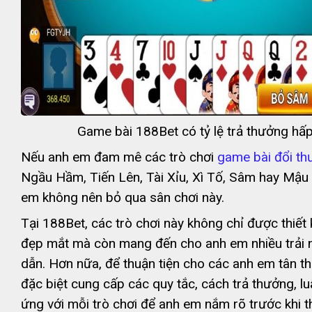
Game bài 188Bet có tỷ lệ trả thưởng hấ
Nếu anh em đam mê các trò chơi
game bài đổi t
Ngầu Hầm, Tiến Lên, Tài Xỉu, Xì Tố, Sâm hay Mậu 
em không nên bỏ qua sân chơi này.
Tại 188Bet, các trò chơi này không chỉ được thiết k
đẹp mắt mà còn mang đến cho anh em nhiều trải 
dẫn. Hơn nữa, để thuận tiện cho các anh em tân th
đặc biệt cung cấp các quy tắc, cách trả thưởng, luậ
ứng với mỗi trò chơi để anh em nắm rõ trước khi t