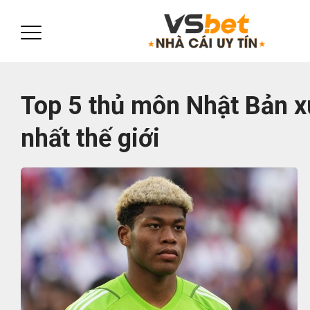
Top 5 thủ môn Nhật Bản x
nhất thế giới