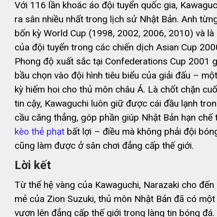
Với 116 lần khoác áo đội tuyển quốc gia, Kawaguc
ra sân nhiều nhất trong lịch sử Nhật Bản. Anh từn
bốn kỳ World Cup (1998, 2002, 2006, 2010) và là
của đội tuyển trong các chiến dịch Asian Cup 200
Phong độ xuất sắc tại Confederations Cup 2001 
bầu chọn vào đội hình tiêu biểu của giải đấu – mộ
kỳ hiếm hoi cho thủ môn châu Á. Là chốt chặn cu
tin cậy, Kawaguchi luôn giữ được cái đầu lạnh tro
cầu căng thẳng, góp phần giúp Nhật Bản hạn chế 
kèo thẻ phạt
bất lợi – điều mà không phải đội bón
cũng làm được ở sân chơi đẳng cấp thế giới.
Lời kết
Từ thế hệ vàng của Kawaguchi, Narazaki cho đến 
mẻ của Zion Suzuki, thủ môn Nhật Bản đã có một h
vươn lên đẳng cấp thế giới trong làng tin bóng đá.