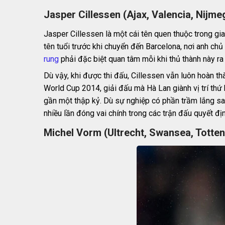
Jasper Cillessen (Ajax, Valencia, Nijme
Jasper Cillessen là một cái tên quen thuộc trong gi
tên tuổi trước khi chuyển đến Barcelona, nơi anh ch
rung
phải đặc biệt quan tâm mỗi khi thủ thành này ra
Dù vậy, khi được thi đấu, Cillessen vẫn luôn hoàn thà
World Cup 2014, giải đấu mà Hà Lan giành vị trí thứ
gần một thập kỷ. Dù sự nghiệp có phần trầm lắng sau
nhiều lần đóng vai chính trong các trận đấu quyết địn
Michel Vorm (Ultrecht, Swansea, Totte