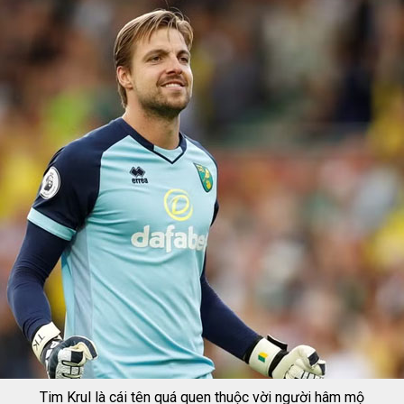
Tim Krul là cái tên quá quen thuộc vời người hâm mộ