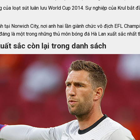
ng của loạt sút luân lưu World Cup 2014. Sự nghiệp của Krul bắt đ
h tại Norwich City, nơi anh hai lần giành chức vô địch EFL Champ
g đáng là một trong những thủ môn bóng đá Hà Lan xuất sắc nhất t
ất sắc còn lại trong danh sách