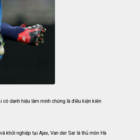
i có danh hiệu làm minh chứng là điều kiện kiên
à khởi nghiệp tại Ajax, Van der Sar là thủ môn Hà