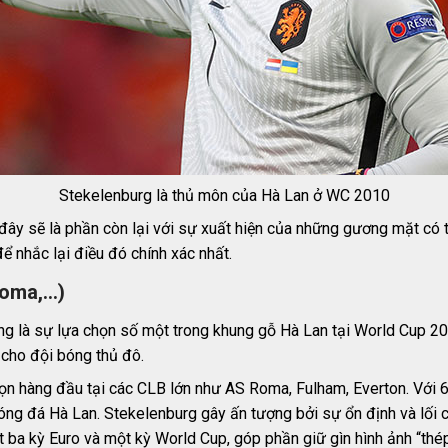
Stekelenburg là thủ môn của Hà Lan ở WC 2010
au đây sẽ là phần còn lại với sự xuất hiện của những gương mặt có
để nhắc lại điều đó chính xác nhất.
Roma,…)
ừng là sự lựa chọn số một trong khung gỗ Hà Lan tại World Cup 201
 cho đội bóng thủ đô.
chọn hàng đầu tại các CLB lớn như AS Roma, Fulham, Everton. Với 
ng đá Hà Lan. Stekelenburg gây ấn tượng bởi sự ổn định và lối c
 ba kỳ Euro và một kỳ World Cup, góp phần giữ gìn hình ảnh “thép