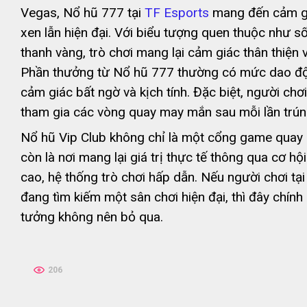
Vegas, Nổ hũ 777 tại
TF Esports
mang đến cảm gi
xen lẫn hiện đại. Với biểu tượng quen thuộc như số
thanh vàng, trò chơi mang lại cảm giác thân thiện v
Phần thưởng từ Nổ hũ 777 thường có mức dao độ
cảm giác bất ngờ và kịch tính. Đặc biệt, người ch
tham gia các vòng quay may mắn sau mỗi lần trún
Nổ hũ Vip Club không chỉ là một cổng game quay h
còn là nơi mang lại giá trị thực tế thông qua cơ hộ
cao, hệ thống trò chơi hấp dẫn. Nếu người chơi tạ
đang tìm kiếm một sân chơi hiện đại, thì đây chính 
tưởng không nên bỏ qua.
206