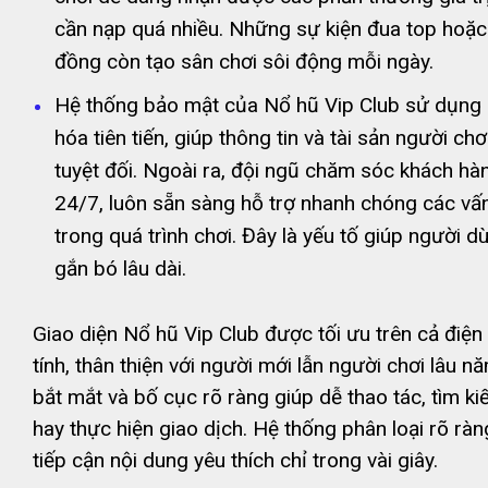
cần nạp quá nhiều. Những sự kiện đua top hoặc
đồng còn tạo sân chơi sôi động mỗi ngày.
Hệ thống bảo mật của Nổ hũ Vip Club sử dụng
hóa tiên tiến, giúp thông tin và tài sản người ch
tuyệt đối. Ngoài ra, đội ngũ chăm sóc khách hà
24/7, luôn sẵn sàng hỗ trợ nhanh chóng các vấn
trong quá trình chơi. Đây là yếu tố giúp người 
gắn bó lâu dài.
Giao diện Nổ hũ Vip Club được tối ưu trên cả điện
tính, thân thiện với người mới lẫn người chơi lâu 
bắt mắt và bố cục rõ ràng giúp dễ thao tác, tìm ki
hay thực hiện giao dịch. Hệ thống phân loại rõ ràn
tiếp cận nội dung yêu thích chỉ trong vài giây.