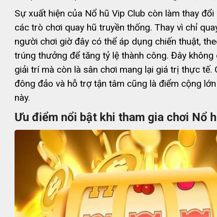
Sự xuất hiện của Nổ hũ Vip Club còn làm thay đổi 
các trò chơi quay hũ truyền thống. Thay vì chỉ qua
người chơi giờ đây có thể áp dụng chiến thuật, the
trúng thưởng để tăng tỷ lệ thành công. Đây không c
giải trí mà còn là sân chơi mang lại giá trị thực tế
đông đảo và hỗ trợ tận tâm cũng là điểm cộng lớn
này.
Ưu điểm nổi bật khi tham gia chơi Nổ h