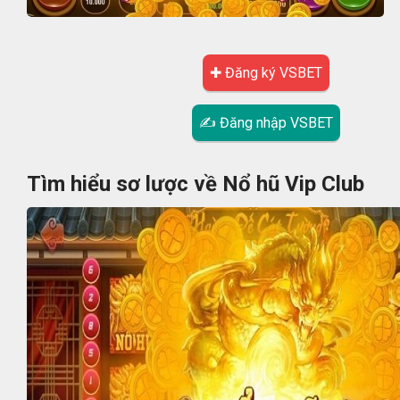
✚ Đăng ký VSBET
✍ Đăng nhập VSBET
Tìm hiểu sơ lược về Nổ hũ Vip Club