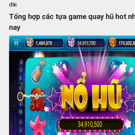
dài.
Tổng hợp các tựa game quay hũ hot nh
nay