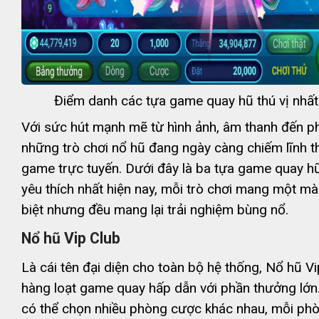
Điểm danh các tựa game quay hũ thú vị nhất
Với sức hút mạnh mẽ từ hình ảnh, âm thanh đến p
những trò chơi nổ hũ đang ngày càng chiếm lĩnh t
game trực tuyến. Dưới đây là ba tựa game quay 
yêu thích nhất hiện nay, mỗi trò chơi mang một mà
biệt nhưng đều mang lại trải nghiệm bùng nổ.
Nổ hũ Vip Club
Là cái tên đại diện cho toàn bộ hệ thống, Nổ hũ V
hàng loạt game quay hấp dẫn với phần thưởng lớn
có thể chọn nhiều phòng cược khác nhau, mỗi ph