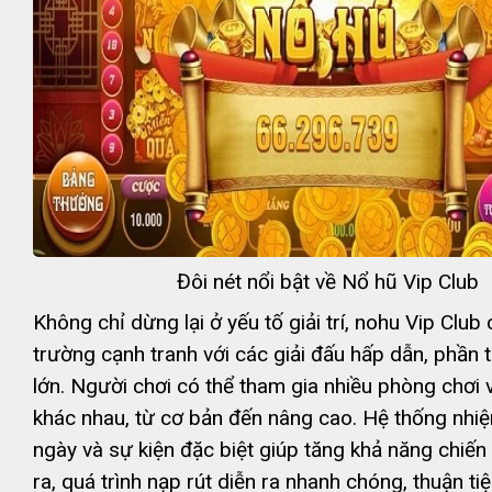
Đôi nét nổi bật về Nổ hũ Vip Club
Không chỉ dừng lại ở yếu tố giải trí, nohu Vip Club
trường cạnh tranh với các giải đấu hấp dẫn, phần t
lớn. Người chơi có thể tham gia nhiều phòng chơi 
khác nhau, từ cơ bản đến nâng cao. Hệ thống nhi
ngày và sự kiện đặc biệt giúp tăng khả năng chiến
ra, quá trình nạp rút diễn ra nhanh chóng, thuận ti