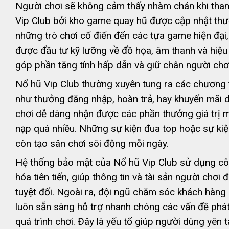
Người chơi sẽ không cảm thấy nhàm chán khi tha
Vip Club bởi kho game quay hũ được cập nhật th
những trò chơi cổ điển đến các tựa game hiện đại,
được đầu tư kỹ lưỡng về đồ họa, âm thanh và hiệu
góp phần tăng tính hấp dẫn và giữ chân người chơi 
Nổ hũ Vip Club thường xuyên tung ra các chương t
như thưởng đăng nhập, hoàn trả, hay khuyến mãi d
chơi dễ dàng nhận được các phần thưởng giá trị 
nạp quá nhiều. Những sự kiện đua top hoặc sự ki
còn tạo sân chơi sôi động mỗi ngày.
Hệ thống bảo mật của Nổ hũ Vip Club sử dụng c
hóa tiên tiến, giúp thông tin và tài sản người chơi
tuyệt đối. Ngoài ra, đội ngũ chăm sóc khách hàng 
luôn sẵn sàng hỗ trợ nhanh chóng các vấn đề phát
quá trình chơi. Đây là yếu tố giúp người dùng yên 