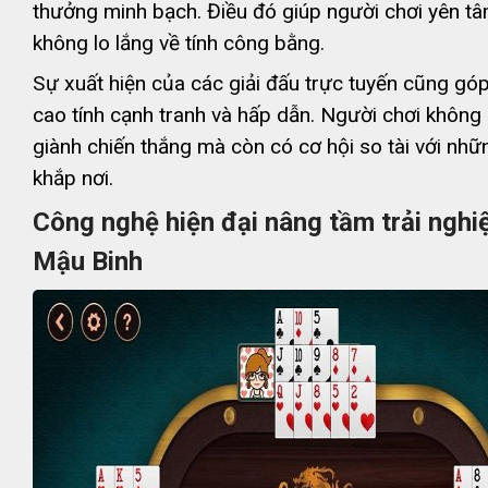
thưởng minh bạch. Điều đó giúp người chơi yên t
không lo lắng về tính công bằng.
Sự xuất hiện của các giải đấu trực tuyến cũng gó
cao tính cạnh tranh và hấp dẫn. Người chơi không 
giành chiến thắng mà còn có cơ hội so tài với nhữ
khắp nơi.
Công nghệ hiện đại nâng tầm trải ngh
Mậu Binh