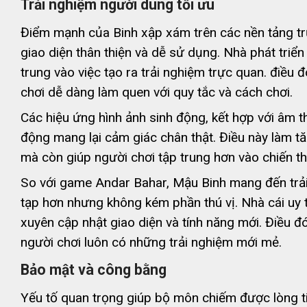
Trải nghiệm người dùng tối ưu
Điểm mạnh của Binh xập xám trên các nền tảng tr
giao diện thân thiện và dễ sử dụng. Nhà phát triể
trung vào việc tạo ra trải nghiệm trực quan. điều 
chơi dễ dàng làm quen với quy tắc và cách chơi.
Các hiệu ứng hình ảnh sinh động, kết hợp với âm 
động mang lại cảm giác chân thật. Điều này làm tăng
mà còn giúp người chơi tập trung hơn vào chiến th
So với game Andar Bahar, Mậu Binh mang đến trả
tạp hơn nhưng không kém phần thú vị. Nhà cái uy 
xuyên cập nhật giao diện và tính năng mới. Điều 
người chơi luôn có những trải nghiệm mới mẻ.
Bảo mật và công bằng
Yếu tố quan trọng giúp bộ môn chiếm được lòng t