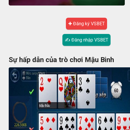
✚ Đăng ký VSBET
✍ Đăng nhập VSBET
Sự hấp dẫn của trò chơi Mậu Binh