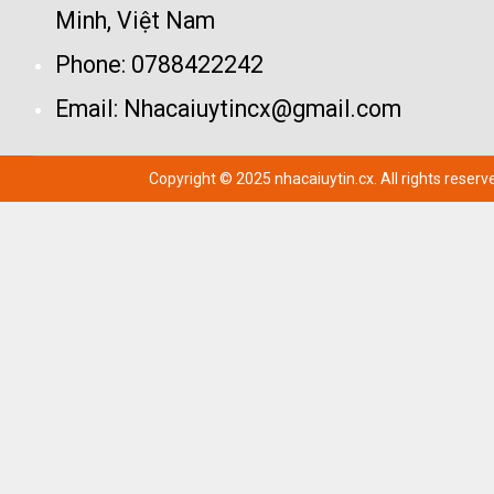
Minh, Việt Nam
Phone:
0788422242
Email:
Nhacaiuytincx@gmail.com
Copyright © 2025 nhacaiuytin.cx. All rights reserv