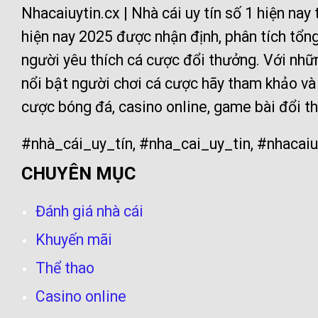
Nhacaiuytin.cx | Nhà cái uy tín số 1 hiện nay
hiện nay 2025 được nhận định, phân tích tổn
người yêu thích cá cược đổi thưởng. Với nh
nổi bật người chơi cá cược hãy tham khảo và
cược bóng đá, casino online, game bài đổi th
#nhà_cái_uy_tín, #nha_cai_uy_tin, #nhacaiu
CHUYÊN MỤC
Đánh giá nhà cái
Khuyến mãi
Thể thao
Casino online