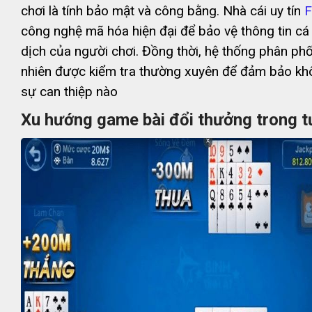
chơi là tính bảo mật và công bằng. Nhà cái uy tín
F
công nghệ mã hóa hiện đại để bảo vệ thông tin cá
dịch của người chơi. Đồng thời, hệ thống phân phố
nhiên được kiểm tra thường xuyên để đảm bảo kh
sự can thiệp nào
Xu hướng game bài đổi thưởng trong t