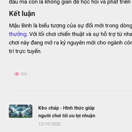
đấu mà còn là không gian để học hỏi và phát triển
Kết luận
Mậu Binh là biểu tượng của sự đổi mới trong dòn
thưởng
. Với lối chơi chiến thuật và sự hỗ trợ từ nha 
chơi này đang mở ra kỷ nguyên mới cho ngành côn
trí trực tuyến.
322
Kèo chấp - Hình thức giúp
người chơi tối ưu lợi nhuận
12/10/2025