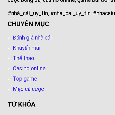
#nhà_cái_uy_tín, #nha_cai_uy_tin, #nhacaiu
CHUYÊN MỤC
Đánh giá nhà cái
Khuyến mãi
Thể thao
Casino online
Top game
Mẹo cá cược
TỪ KHÓA