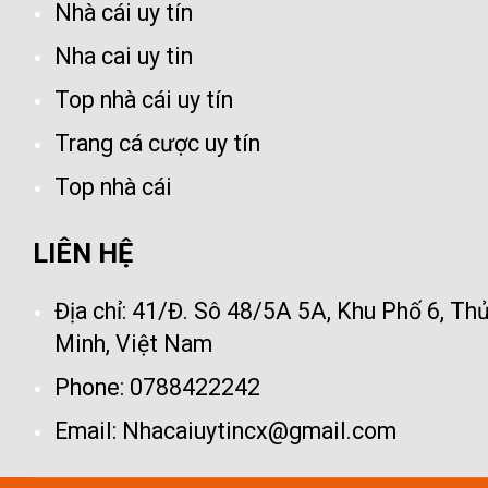
Nhà cái uy tín
Nha cai uy tin
Top nhà cái uy tín
Trang cá cược uy tín
Top nhà cái
LIÊN HỆ
Địa chỉ:
41/Đ. Sô 48/5A 5A, Khu Phố 6, Thủ
Minh, Việt Nam
Phone:
0788422242
Email:
Nhacaiuytincx@gmail.com