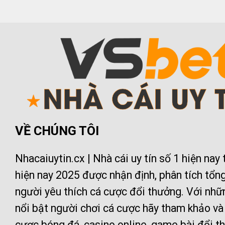
VỀ CHÚNG TÔI
Nhacaiuytin.cx | Nhà cái uy tín số 1 hiện nay
hiện nay 2025 được nhận định, phân tích tổn
người yêu thích cá cược đổi thưởng. Với nh
nổi bật người chơi cá cược hãy tham khảo và
cược bóng đá, casino online, game bài đổi th