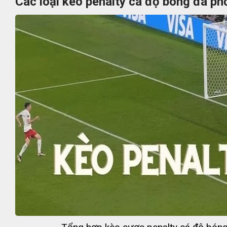
Các loại kèo penalty cá độ bóng đá ph