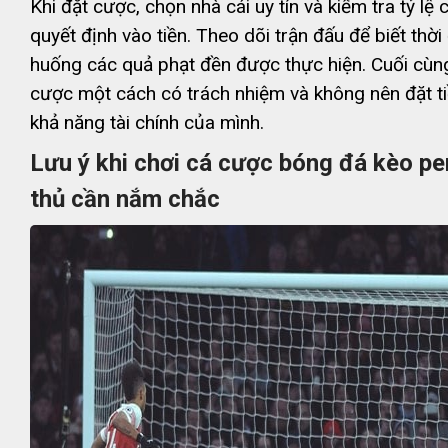
Khi đặt cược, chọn nhà cái uy tín và kiểm tra tỷ lệ
quyết định vào tiền. Theo dõi trận đấu để biết thời
huống các quả phạt đền được thực hiện. Cuối cùng
cược một cách có trách nhiệm và không nên đặt t
khả năng tài chính của mình.
Lưu ý khi chơi cá cược bóng đá kèo pe
thủ cần nắm chắc