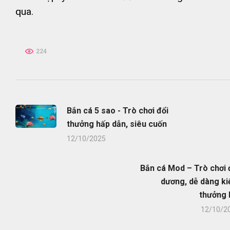
qua.
224
Bắn cá 5 sao - Trò chơi đổi
thưởng hấp dẫn, siêu cuốn
12/10/2025
Bắn cá Mod – Trò chơi 
dương, dễ dàng k
thưởng 
12/10/2