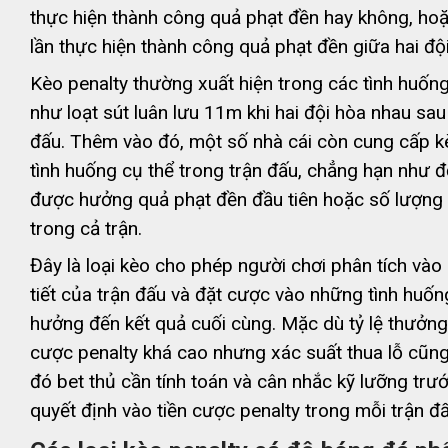
thực hiện thành công quả phạt đền hay không, ho
lần thực hiện thành công quả phạt đền giữa hai đội
Kèo penalty thường xuất hiện trong các tình huống
như loạt sút luân lưu 11m khi hai đội hòa nhau sau
đấu. Thêm vào đó, một số nhà cái còn cung cấp k
tình huống cụ thể trong trận đấu, chẳng hạn như đ
được hưởng quả phạt đền đầu tiên hoặc số lượng
trong cả trận.
Đây là loại kèo cho phép người chơi phân tích vào 
tiết của trận đấu và đặt cược vào những tình huốn
hưởng đến kết quả cuối cùng. Mặc dù tỷ lệ thưởng
cược penalty khá cao nhưng xác suất thua lỗ cũng 
đó bet thủ cần tính toán và cân nhắc kỹ lưỡng trướ
quyết định vào tiền cược penalty trong mỗi trận đấ