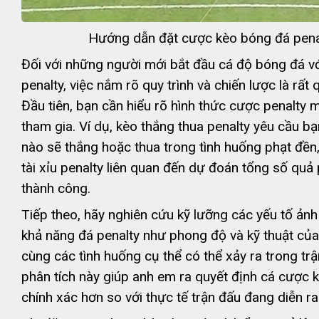
Hướng dẫn đặt cược kèo bóng đá pena
Đối với những người mới bắt đầu cá độ bóng đá v
penalty, việc nắm rõ quy trình và chiến lược là rất 
Đầu tiên, bạn cần hiểu rõ hình thức cược penalty
tham gia. Ví dụ, kèo thắng thua penalty yêu cầu b
nào sẽ thắng hoặc thua trong tình huống phạt đền,
tài xỉu penalty liên quan đến dự đoán tổng số quả
thành công.
Tiếp theo, hãy nghiên cứu kỹ lưỡng các yếu tố ản
khả năng đá penalty như phong độ và kỹ thuật của
cùng các tình huống cụ thể có thể xảy ra trong tr
phân tích này giúp anh em ra quyết định cá cược 
chính xác hơn so với thực tế trận đấu đang diễn ra