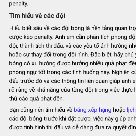
penalty.
Tìm hiểu về các đội
Hiểu biết sâu về các đội bóng là nền tảng quan trọ
cược kèo penalty. Anh em cần phân tích phong độ
đội, thành tích thi đấu, và các yếu tố ảnh hưởng 
hoặc sự thay đổi trong đội hình. Đặc biệt, hãy chú 
bóng có xu hướng được hưởng nhiều quả phạt đền
phòng ngự tốt trong các tình huống này. Nghiên c
đấu trước đó và các thông tin liên quan giúp anh e
rõ ràng về khả năng của từng đội trong việc thực 
thủ các quả phạt đền.
Bạn cũng nên tìm hiểu về
bảng xếp hạng
hoặc
lịch
các đội bóng trước khi đặt cược, việc này giúp a
được tình hình thi đấu và dễ dàng đưa ra quyết đị