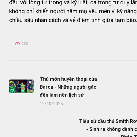
đấu với lòng tự trọng và kỷ luật, cả trong tư duy l
không chỉ khiến người hâm mộ yêu mến vì kỹ năng
chiều sâu nhân cách và vẻ điềm tĩnh giữa tâm bão
253
Thủ môn huyền thoại của
Barca - Những người gác
đền làm nên lịch sử
12/10/2025
Tiểu sử cầu thủ Smith R
- Sinh ra không dành 