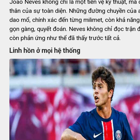
Joao Neves không chỉ là một tiền vệ kỹ thuật, mà 
thân của sự toàn diện. Những đường chuyền của 
dao mổ, chính xác đến từng milimet, còn khả năng
gọn gàng, quyết đoán. Neves không chỉ đọc trận 
còn phản ứng như thể đã thấy trước tất cả.
Linh hồn ở mọi hệ thống