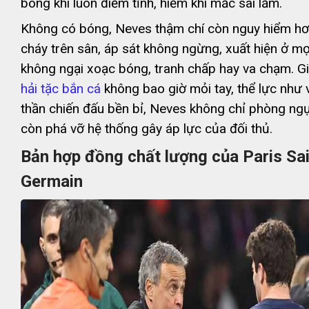
bóng khi luôn điềm tĩnh, hiếm khi mắc sai lầm.
Không có bóng, Neves thậm chí còn nguy hiểm hơ
cháy trên sân, áp sát không ngừng, xuất hiện ở m
không ngại xoạc bóng, tranh chấp hay va chạm. 
hải tặc bắn cá
không bao giờ mỏi tay, thể lực như v
thần chiến đấu bền bỉ, Neves không chỉ phòng ng
còn phá vỡ hệ thống gây áp lực của đối thủ.
Bản hợp đồng chất lượng của Paris Sai
Germain