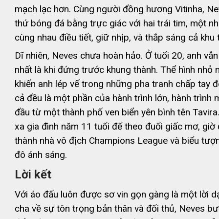
mạch lạc hơn. Cùng người đồng hương Vitinha, Ne
thứ bóng đá bằng trực giác với hai trái tim, một n
cùng nhau điều tiết, giữ nhịp, và thắp sáng cả khu 
Dĩ nhiên, Neves chưa hoàn hảo. Ở tuổi 20, anh vẫn
nhất là khi đứng trước khung thành. Thể hình nhỏ n
khiến anh lép vế trong những pha tranh chấp tay đ
cả đều là một phần của hành trình lớn, hành trình
đầu từ một thành phố ven biển yên bình tên Tavira
xa gia đình năm 11 tuổi để theo đuổi giấc mơ, giờ 
thành nhà vô địch Champions League và biểu tượn
đô ánh sáng.
Lời kết
Với áo đấu luôn được sơ vin gọn gàng là một lời d
cha về sự tôn trọng bản thân và đối thủ, Neves bướ