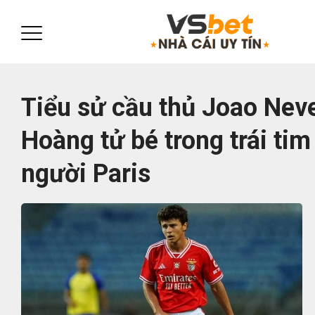
Tiểu sử cầu thủ Joao Nev
Hoàng tử bé trong trái tim
người Paris