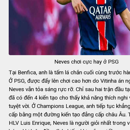
Neves chơi cực hay ở PSG
Tại Benfica, anh là tấm lá chắn cuối cùng trước h
Ở PSG, được đẩy lên chơi cao hơn do Vitinha án n
Neves vẫn tỏa sáng rực rỡ. Chỉ sau hai trận đầu tạ
đã có đến 4 kiến tạo cho thấy khả năng thích nghi
tuyệt vời. Ở Champions League, anh tiếp tục khẳn
cấp bằng một đường kiến tạo đẳng cấp châu Âu. 
HLV Luis Enrique, Neves là người giỏi nhất trong 