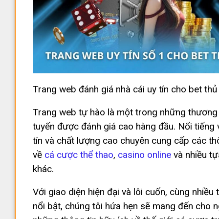
Trang web đánh giá nhà cái uy tín cho bet thủ
Trang web tự hào là một trong những thương 
tuyến được đánh giá cao hàng đầu. Nổi tiếng 
tín và chất lượng cao chuyên cung cấp các th
về
cá cược thể thao
,
casino online
và nhiều t
khác.
Với giao diện hiện đại và lôi cuốn, cùng nhiều 
nổi bật, chúng tôi hứa hẹn sẽ mang đến cho n