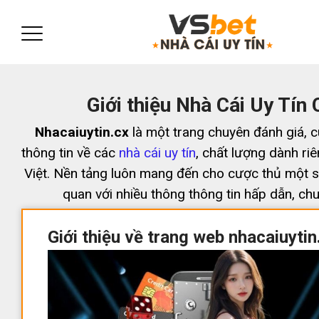
Giới thiệu Nhà Cái Uy Tín
Nhacaiuytin.cx
là một trang chuyên đánh giá, 
thông tin về các
nhà cái uy tín
, chất lượng dành ri
Việt. Nền tảng luôn mang đến cho cược thủ một 
quan với nhiều thông thông tin hấp dẫn, ch
Giới thiệu về trang web nhacaiuytin