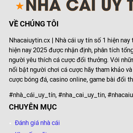
VỀ CHÚNG TÔI
Nhacaiuytin.cx | Nhà cái uy tín số 1 hiện nay
hiện nay 2025 được nhận định, phân tích tổn
người yêu thích cá cược đổi thưởng. Với nh
nổi bật người chơi cá cược hãy tham khảo và
cược bóng đá, casino online, game bài đổi th
#nhà_cái_uy_tín, #nha_cai_uy_tin, #nhacaiu
CHUYÊN MỤC
Đánh giá nhà cái