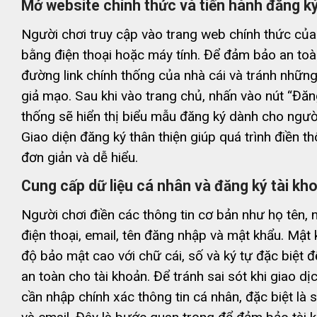
Mở website chính thức và tiến hành đăng k
Người chơi truy cập vào trang web chính thức của
bằng điện thoại hoặc máy tính. Để đảm bảo an toàn
đường link chính thống của nhà cái và tránh nhữ
giả mạo. Sau khi vào trang chủ, nhấn vào nút “Đăn
thống sẽ hiển thị biểu mẫu đăng ký dành cho ngườ
Giao diện đăng ký thân thiện giúp quá trình điền th
đơn giản và dễ hiểu.
Cung cấp dữ liệu cá nhân và đăng ký tài kh
Người chơi điền các thông tin cơ bản như họ tên, 
điện thoại, email, tên đăng nhập và mật khẩu. Mật
độ bảo mật cao với chữ cái, số và ký tự đặc biệt 
an toàn cho tài khoản. Để tránh sai sót khi giao dị
cần nhập chính xác thông tin cá nhân, đặc biệt là s