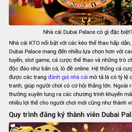
Nhà cái Dubai Palace có gì đặc biệt
Nhà cái KTO nổi bật với các kèo thể thao hấp dẫn,
Dubai Palace mang đến nhiều lựa chọn hơn với ca
tuyến, slot game, cá cược thể thao và những trò c
độc đáo như bắn cá, lô đề online. Hệ thống cá cượ
được các trang
đánh giá nhà cái
mô tả là có tỷ lệ
tranh, giúp người chơi có cơ hội thắng lớn. Ngoài r
thường xuyên tung ra các chương trình khuyến mãi
nhiều lợi thế cho người chơi mới cũng như thành v
Quy trình đăng ký thành viên Dubai Pa