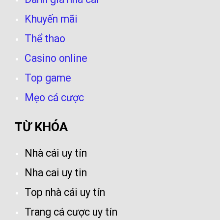
Khuyến mãi
Thể thao
Casino online
Top game
Mẹo cá cược
TỪ KHÓA
Nhà cái uy tín
Nha cai uy tin
Top nhà cái uy tín
Trang cá cược uy tín