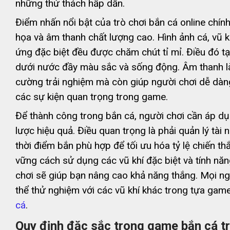
những thử thách hấp dẫn.
Điểm nhấn nổi bật của trò chơi bắn cá online chính 
họa và âm thanh chất lượng cao. Hình ảnh cá, vũ k
ứng đặc biệt đều được chăm chút tỉ mỉ. Điều đó tạo
dưới nước đầy màu sắc và sống động. Âm thanh 
cường trải nghiệm mà còn giúp người chơi dễ dàn
các sự kiện quan trọng trong game.
Để thành công trong bắn cá, người chơi cần áp dụ
lược hiệu quả. Điều quan trọng là phải quản lý tài
thời điểm bắn phù hợp để tối ưu hóa tỷ lệ chiến t
vững cách sử dụng các vũ khí đặc biệt và tính năn
chơi sẽ giúp bạn nâng cao khả năng thắng. Mọi n
thể thử nghiệm với các vũ khí khác trong tựa gam
cá
.
Quy định đặc sắc trong game bắn cá t