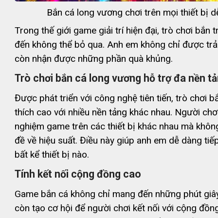
Bắn cá long vương chơi trên mọi thiết bị 
Trong thế giới game giải trí hiện đại, trò chơi bắn 
đến không thể bỏ qua. Anh em không chỉ được tr
còn nhận được những phần quà khủng.
Trò chơi bắn cá long vương hỗ trợ đa nền t
Được phát triển với công nghệ tiên tiến, trò chơi 
thích cao với nhiều nền tảng khác nhau. Người chơi
nghiệm game trên các thiết bị khác nhau mà khôn
đề về hiệu suất. Điều này giúp anh em dễ dàng tiếp
bất kể thiết bị nào.
Tính kết nối cộng đồng cao
Game bắn cá không chỉ mang đến những phút giây 
còn tạo cơ hội để người chơi kết nối với cộng đồng