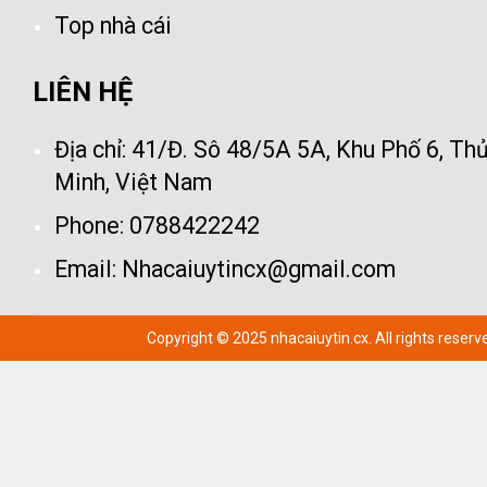
Top nhà cái
LIÊN HỆ
Địa chỉ:
41/Đ. Sô 48/5A 5A, Khu Phố 6, Thủ
Minh, Việt Nam
Phone:
0788422242
Email:
Nhacaiuytincx@gmail.com
Copyright © 2025 nhacaiuytin.cx. All rights reserv