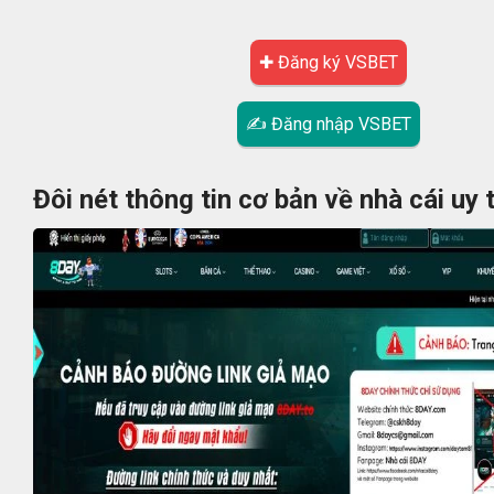
✚ Đăng ký VSBET
✍ Đăng nhập VSBET
Đôi nét thông tin cơ bản về nhà cái uy