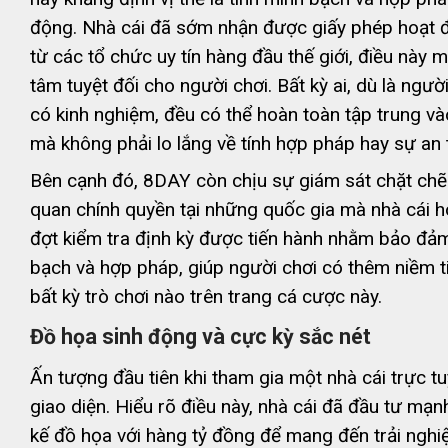
động. Nhà cái đã sớm nhận được giấy phép hoạt 
từ các tổ chức uy tín hàng đầu thế giới, điều này
tâm tuyệt đối cho người chơi. Bất kỳ ai, dù là ngườ
có kinh nghiệm, đều có thể hoàn toàn tập trung vào 
mà không phải lo lắng về tính hợp pháp hay sự an 
Bên cạnh đó, 8DAY còn chịu sự giám sát chặt chẽ
quan chính quyền tại những quốc gia mà nhà cái h
đợt kiểm tra định kỳ được tiến hành nhằm bảo đảm
bạch và hợp pháp, giúp người chơi có thêm niềm ti
bất kỳ trò chơi nào trên trang cá cược này.
Đồ họa sinh động và cực kỳ sắc nét
Ấn tượng đầu tiên khi tham gia một nhà cái trực t
giao diện. Hiểu rõ điều này, nhà cái đã đầu tư mạnh
kế đồ họa với hàng tỷ đồng để mang đến trải nghi