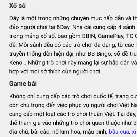
Xổ số
Đây là một trong những chuyên mục hấp dẫn và t
đảo người chơi tại 8Day. Nhà cái cung cấp 4 sảnh
trong mảng xổ số, bao gồm BBIN, GamePlay, TC 
đề. Mỗi sảnh đều có các trò chơi đa dạng, từ các l
truyền thống đến hiện đại, như BB Bingo, số đề tr
Keno… Những trò chơi này mang lại sự hấp dẫn và 
hợp với mọi sở thích của người chơi.
Game bài
Không chỉ cung cấp các trò chơi quốc tế, trang cư
còn chú trọng đến việc phục vụ người chơi Việt 
cung cấp một loạt các trò chơi thuần Việt. Tại đây
thể tham gia vào những trò chơi quen thuộc như Bul
địa chủ, bài cào, nổ kim hoa, mậu binh,
bầu cua
,
xì