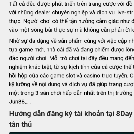
Tất cả đều được phát triển trên trang cược với đồ
với những dealer chuyên nghiệp và dịch vụ live-s
thực. Người chơi có thể tận hưởng cảm giác như 
vào một sòng bài thực sự mà không cần phải rời k
Nhờ sự đa dạng về sản phẩm cùng với việc cập nhậ
tựa game mới, nhà cái đã và đang chiếm được lòn
đảo người chơi. Mỗi trò chơi tại đây đều mang đến
nghiệm khác biệt, từ sự kịch tính của cá cược thể
hồi hộp của các game slot và casino trực tuyến. C
kỹ lưỡng về nội dung và dịch vụ đã giúp trang cượ
một trong 3 sân chơi hấp dẫn nhất trên thị trườn
Jun88,….
Hướng dẫn đăng ký tài khoản tại 8Day
tân thủ