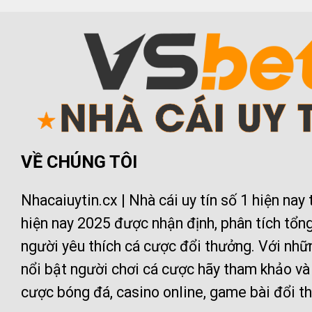
VỀ CHÚNG TÔI
Nhacaiuytin.cx | Nhà cái uy tín số 1 hiện nay
hiện nay 2025 được nhận định, phân tích tổn
người yêu thích cá cược đổi thưởng. Với nh
nổi bật người chơi cá cược hãy tham khảo và
cược bóng đá, casino online, game bài đổi th