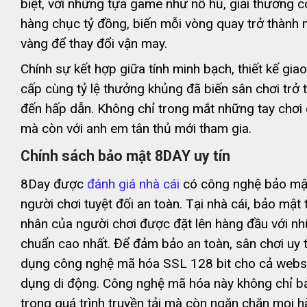
biệt, với những tựa game như nổ hũ, giải thưởng có
hàng chục tỷ đồng, biến mỗi vòng quay trở thành 
vàng để thay đổi vận may.
Chính sự kết hợp giữa tính minh bạch, thiết kế gia
cấp cùng tỷ lệ thưởng khủng đã biến sân chơi trở
đến hấp dẫn. Không chỉ trong mắt những tay chơi
mà còn với anh em tân thủ mới tham gia.
Chính sách bảo mật 8DAY uy tín
8Day được
đánh giá nhà cái
có công nghệ bảo mật
người chơi tuyệt đối an toàn. Tại nhà cái, bảo mật 
nhân của người chơi được đặt lên hàng đầu với nh
chuẩn cao nhất. Để đảm bảo an toàn, sân chơi uy t
dụng công nghệ mã hóa SSL 128 bit cho cả webs
dụng di động. Công nghệ mã hóa này không chỉ bả
trong quá trình truyền tải mà còn ngăn chặn mọi h