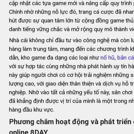
cập nhật các tựa game mới và nâng cấp quy trình 
Chính nhờ những nỗ lực đó, trang cá cược đã nha
hút được sự quan tâm lớn từ cộng đồng game thủ
danh tiếng vững chắc và mở rộng quy mô thành vi
Nhà cái không chỉ đầu tư vào công nghệ mà còn l
hàng làm trung tâm, mang đến các chương trình 
dẫn, kho game đa dạng các loại như
nổ hũ
,
bắn cá
với sự hợp tác cùng những nhà phát hành uy tín h
này giúp người chơi có cơ hội trải nghiệm những 
lượng cao, với giao diện thân thiện và dịch vụ hỗ 
nghiệp. Nhờ vào tất cả những yếu tố này, sân chơ
đã khẳng định được vị trí của mình là một trong n
hàng đầu khu vực.
Phương châm hoạt động và phát triển 
online 8DAY