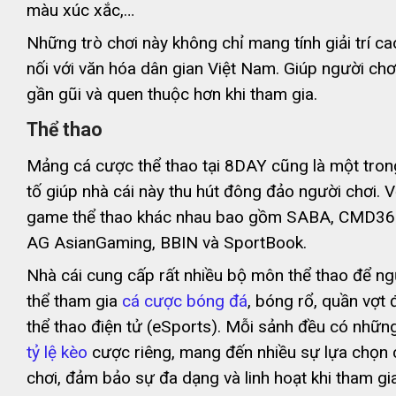
màu xúc xắc,…
Những trò chơi này không chỉ mang tính giải trí c
nối với văn hóa dân gian Việt Nam. Giúp người chơ
gần gũi và quen thuộc hơn khi tham gia.
Thể thao
Mảng cá cược thể thao tại 8DAY cũng là một tro
tố giúp nhà cái này thu hút đông đảo người chơi. V
game thể thao khác nhau bao gồm SABA, CMD36
AG AsianGaming, BBIN và SportBook.
Nhà cái cung cấp rất nhiều bộ môn thể thao để ng
thể tham gia
cá cược bóng đá
, bóng rổ, quần vợt
thể thao điện tử (eSports). Mỗi sảnh đều có những
tỷ lệ kèo
cược riêng, mang đến nhiều sự lựa chọn 
chơi, đảm bảo sự đa dạng và linh hoạt khi tham gia