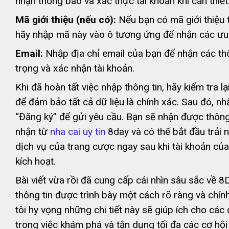
nhận thông báo và xác thực tài khoản khi cần thiết
Mã giới thiệu (nếu có):
Nếu bạn có mã giới thiệu 
hãy nhập mã này vào ô tương ứng để nhận các ưu 
Email:
Nhập địa chỉ email của bạn để nhận các t
trọng và xác nhận tài khoản.
Khi đã hoàn tất việc nhập thông tin, hãy kiểm tra l
để đảm bảo tất cả dữ liệu là chính xác. Sau đó, nh
“Đăng ký” để gửi yêu cầu. Bạn sẽ nhận được thôn
nhận từ
nha cai uy tin
8day và có thể bắt đầu trải 
dịch vụ của trang cược ngay sau khi tài khoản củ
kích hoạt.
Bài viết vừa rồi đã cung cấp cái nhìn sâu sắc về 8
thông tin được trình bày một cách rõ ràng và chín
tôi hy vọng những chi tiết này sẽ giúp ích cho các
trong việc khám phá và tận dụng tối đa các cơ hội