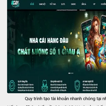
Quy trình tạo tài khoản nhanh chóng tại n