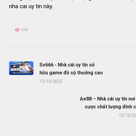
nha cai uy tin này.
218
Sv666 - Nhà cái uy tín sở
hữu game đồ sộ thưởng cao
12/10/2025
Ae88 – Nhà cái uy tín nơi
cược chất lượng đỉnh 
12/10/2