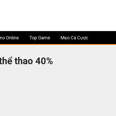
no Online
Top Game
Mẹo Cá Cược
thể thao 40%