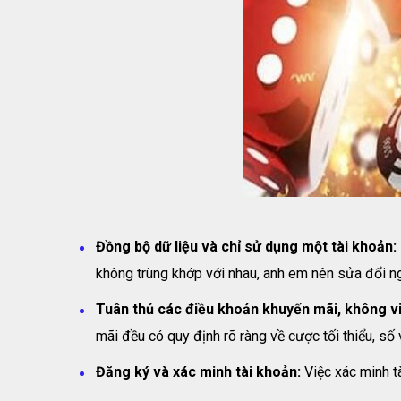
Đồng bộ dữ liệu và chỉ sử dụng một tài khoản:
không trùng khớp với nhau, anh em nên sửa đổi ng
Tuân thủ các điều khoản khuyến mãi, không v
mãi đều có quy định rõ ràng về cược tối thiểu, số
Đăng ký và xác minh tài khoản:
Việc xác minh t