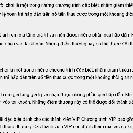
i chơi là một trong những chương trình đặc biệt, nhằm giảm thiểu 
 lệ hoàn trả hấp dẫn trên số tiền thua cược trong một khoảng thờ
để anh em gia tăng giá trị và nhận được những phần quà hấp dẫn. 
nạp tiền vào tài khoản. Những điểm thưởng này có thể được đổi th
hơi là một trong những chương trình đặc biệt, nhằm giảm thiểu rủ
n trả hấp dẫn trên số tiền thua cược trong một khoảng thời gian
anh em gia tăng giá trị và nhận được những phần quà hấp dẫn. Khi
n vào tài khoản. Những điểm thưởng này có thể được đổi thành ti
i đặc biệt dành cho các thành viên VIP. Chương trình VIP bao gồm
h thông thường. Các thành viên VIP còn được tham gia các sự kiệ