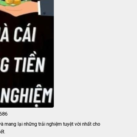
6686
và mang lại những trải nghiệm tuyệt vời nhất cho
ết.