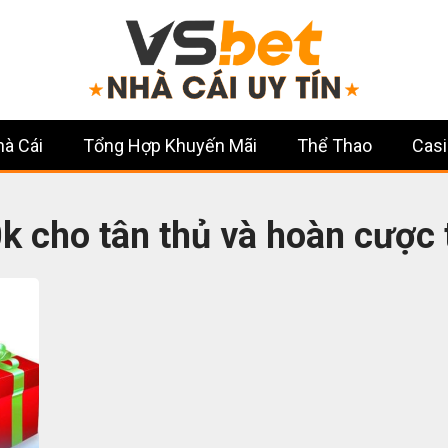
hà Cái
Tổng Hợp Khuyến Mãi
Thể Thao
Casi
 cho tân thủ và hoàn cược 