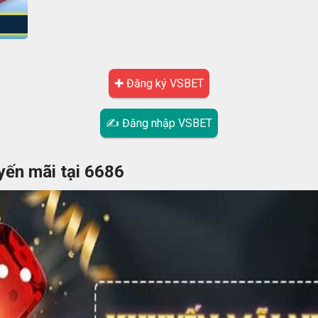
✚ Đăng ký VSBET
✍ Đăng nhập VSBET
yến mãi tại 6686